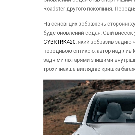
Roadster другого покоління. Передн
На основі цих зображень сторонні 
буде оновлений седан. Свій внесок у
CYBRTRK420
, який зобразив задню 
передньою оптикою, автор наділив M
задніми ліхтарями з іншими внутрі
трохи інакше виглядає кришка багаж