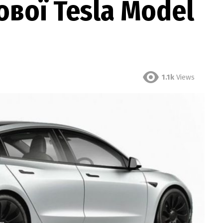
вої Tesla Model
1.1k
Views