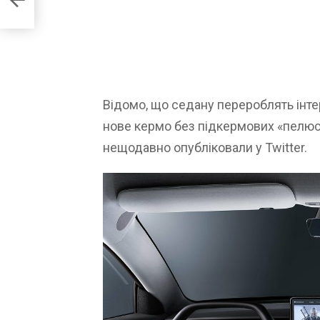
Відомо, що седану перероблять інте
нове кермо без підкермових «пелюст
нещодавно опубліковали у Twitter.