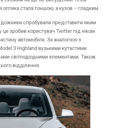
я оптика стала тоншою, а кузов – гладким.
художники спробували представити яким
 це зробив користувач Twitter під ніком
частину автомобіля. За аналогією з
odel 3 Highland вузькими кутастими
шніми світлодіодними елементами. Також
ного відділення.