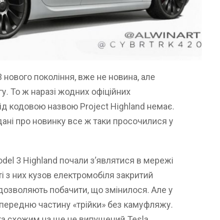
3 нового покоління, вже не новина, але
у. То ж наразі жодних офіційних
д кодовою назвою Project Highland немає.
ані про новинку все ж таки просочилися у
del 3 Highland почали з’являтися в мережі
і з них кузов електромобіля закритий
 дозволяють побачити, що змінилося. Але у
 передню частину «трійки» без камуфляжу.
та схожим на ще не випущений Tesla