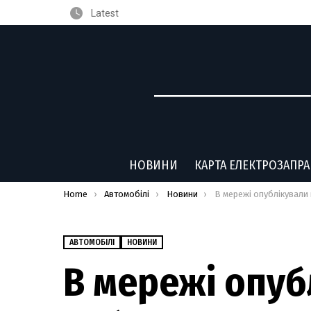
Latest
НОВИНИ
КАРТА ЕЛЕКТРОЗАПР
You are here:
Home
Автомобілі
Новини
В мережі опублікували перші зображення 
АВТОМОБІЛІ
НОВИНИ
В мережі опуб