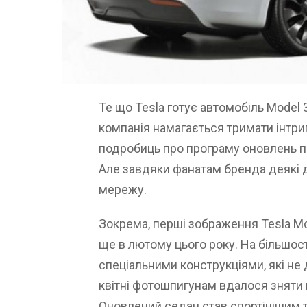
Те що Tesla готує автомобіль Model 
компанія намагається тримати інтриг
подробиць про програму оновлень пі
Але завдяки фанатам бренда деякі д
мережу.
Зокрема, перші зображення Tesla Mo
ще в лютому цього року. На більшост
спеціальними конструкціями, які не
квітні фотошпигунам вдалося зняти
Оновлений седан став спортінішим 