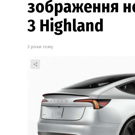
зображення но
3 Highland
3 роки тому