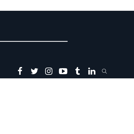
facebook
twitter
instagram
youtube
tumblr
linkedin
SEARCH