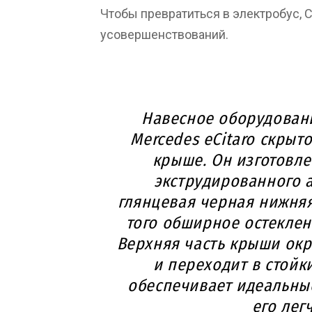
Чтобы превратиться в электробус, 
усовершенствований.
Навесное оборудовани
Mercedes eCitaro скрыт
крыше. Он изготовл
экструдированного 
глянцевая черная нижняя
того обширное остеклени
Верхняя часть крыши окр
и переходит в стойк
обеспечивает идеальные
его лег