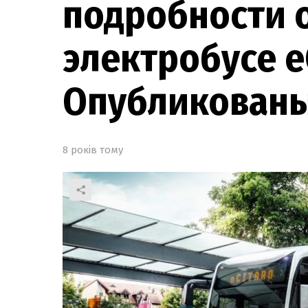
подробности 
электробусе eC
Опубликован
8 років тому