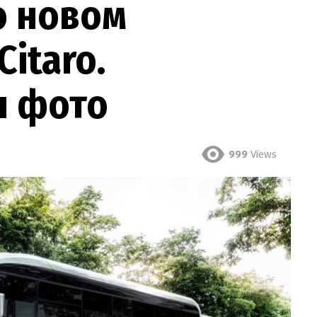
о новом
itaro.
ы фото
999
Views