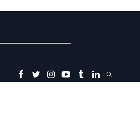
facebook
twitter
instagram
youtube
tumblr
linkedin
SEARCH