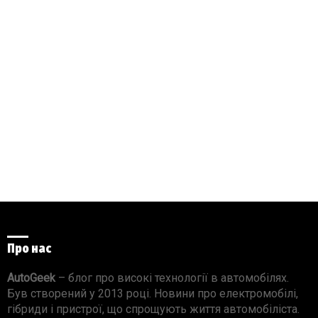
Про нас
AutoGeek
– блог про високі технології в автомобілях.
Був створений у 2013 році. Новини про електромобілі,
гібриди і пристрої, що спрощують життя автомобіліста.