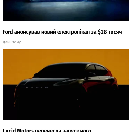
Ford анонсував новий електропікап за $28 тисяч
день тому
Lucid Motors перенесла запуск ного