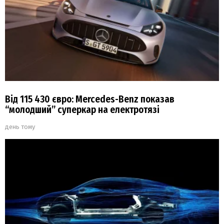
Від 115 430 євро: Mercedes-Benz показав
“молодший” суперкар на електротязі
день тому