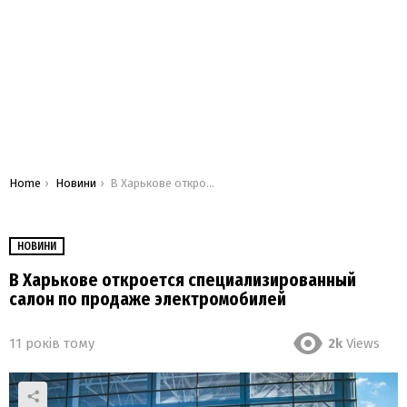
You are here:
Home
Новини
В Харькове откроется специализированный салон по продаже электромобилей
НОВИНИ
В Харькове откроется специализированный
салон по продаже электромобилей
11 років тому
2k
Views