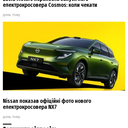
електрокросовера Cosmos: коли чекати
день тому
Nissan показав офіційні фото нового
електрокросовера NX7
день тому