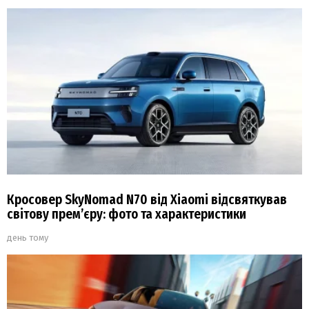
Кросовер SkyNomad N70 від Xiaomi відсвяткував
світову прем’єру: фото та характеристики
день тому