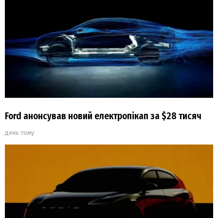
Ford анонсував новий електропікап за $28 тисяч
день тому