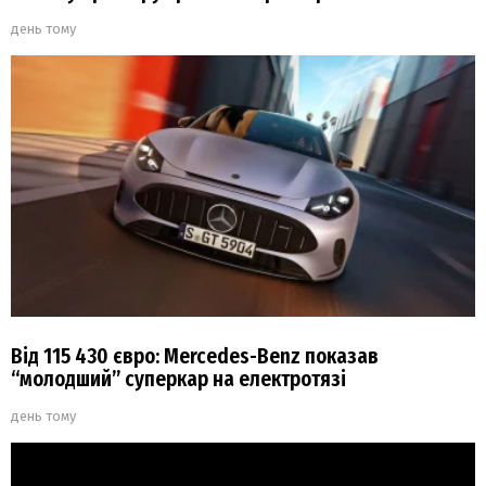
день тому
Від 115 430 євро: Mercedes-Benz показав
“молодший” суперкар на електротязі
день тому