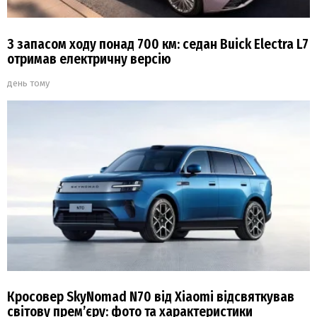
З запасом ходу понад 700 км: седан Buick Electra L7
отримав електричну версію
день тому
Кросовер SkyNomad N70 від Xiaomi відсвяткував
світову прем’єру: фото та характеристики