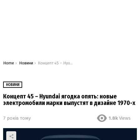
You are here:
Home
Новини
Концепт 45 – Hyundai ягодка опять: новые электромобили марки выпустят в дизайне 1970-х
НОВИНИ
Концепт 45 – Hyundai ягодка опять: новые
электромобили марки выпустят в дизайне 1970-х
7 років тому
1.8k
Views