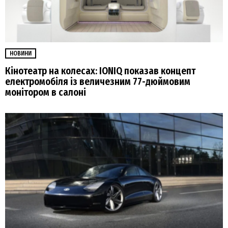
НОВИНИ
Кінотеатр на колесах: IONIQ показав концепт
електромобіля із величезним 77-дюймовим
монітором в салоні