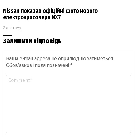
Nissan показав офіційні фото нового
електрокросовера NX7
2 дні тому
Залишити відповідь
Ваша e-mail адреса не оприлюднюватиметься.
Обов’язкові поля позначені
*
Коментар
*