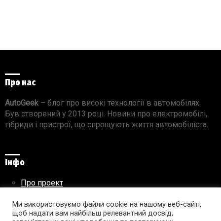
Про нас
AutoGeek
– блог про високі технології в автомобілях.
Був створений у 2013 році. Новини про електромобілі,
гібриди і пристрої, що спрощують життя автомобіліста.
Інфо
Про проект
Реклама на сайті
Правила використання матеріалів
Ми використовуємо файли cookie на нашому веб-сайті,
щоб надати вам найбільш релевантний досвід,