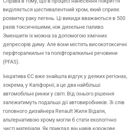
Справа в тому, що в процесі нанесення покриття
виділяється шестивалентний хром, який сприяє
розвитку раку легень. Ці викиди вважаються в 500
разів токсичнішими, ніж дизельне паливо.
Зменшити їх можна за допомогою хімічних
депресорів диму. Але вони містять високотоксичні
перфторалкильні та поліфторалкильні речовини
(PFAS).
Ініціатива ЄС вже знайшла відгук у деяких регіонах,
зокрема, у Каліфорнії, а це два найбільші
автомобільні ринки у світі. Від їхнього рішення
залежатимуть подальші дії автовиробників. Зі слів
головного дизайнера Renault Жиля Відаля,
альтернативою хрому могли б стати екологічно
чисті матеріали. Як приклад він навів корокове