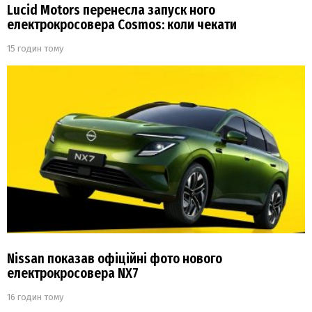
Lucid Motors перенесла запуск ного
електрокросовера Cosmos: коли чекати
15 годин тому
Nissan показав офіційні фото нового
електрокросовера NX7
16 годин тому