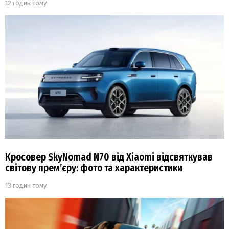
12 годин тому
Кросовер SkyNomad N70 від Xiaomi відсвяткував
світову прем’єру: фото та характеристики
13 годин тому