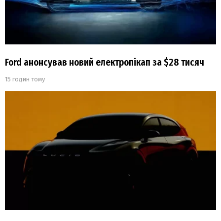
Ford анонсував новий електропікап за $28 тисяч
15 годин тому