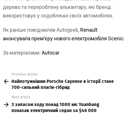
дерево та перероблену алькантару, які бренд
використовує у оздобленні своїх автомобілях.
Як раніше повідомляв Autogeek,
Renault
анонсувала премʼєру нового електромобіля Scenic
.
За матеріалами:
Autocar
Previous article
See
Найпотужнішим Porsche Cayenne в історії стане
more
700-сильний плагін-гібрид
Next article
З запасом ходу понад 1000 км: Yuanhang
показав електричний седан за $46 000