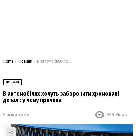
You are here:
Home
Новини
В автомобілях хочуть заборонити хромовані деталі: у чому причина
НОВИНИ
В автомобілях хочуть заборонити хромовані
деталі: у чому причина
3 роки тому
999
Views