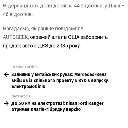
Нідерландах їх доля досягла 44 відсотків, у Данії –
46 відсотків.
Нагадаємо, як раніше повідомляв
AUTOGEEK,
окремий штат в США заборонить
продаж авто з ДВЗ до 2035 року
.
Previous article
See
Залишив у китайських руках: Mercedes-Benz
more
вийшов із спільного проекту з BYD з випуску
електромобілів
Next article
До 50 км на електротязі: пікап Ford Ranger
отримав плагін-гібридну версію