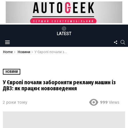
LATEST
FOLLO
S
Menu
US
You are here:
Home
Новини
У Європі почали забороняти рекламу машин із ДВЗ: як працює нововведення
НОВИНИ
У Європі почали забороняти рекламу машин із
ДВЗ: як працює нововведення
2 роки тому
999
Views