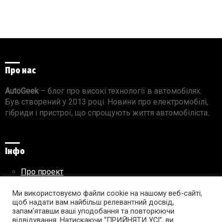
Про нас
AutoGeek
– блог про високі технології в автомобілях.
Був створений у 2013 році. Новини про електромобілі,
гібриди і пристрої, що спрощують життя автомобіліста.
Інфо
Про проект
Реклама на сайті
Правила використання матеріалів
Ми використовуємо файли cookie на нашому веб-сайті,
щоб надати вам найбільш релевантний досвід,
запам’ятавши ваші уподобання та повторюючи
відвідування. Натискаючи “ПРИЙНЯТИ УСІ”, ви