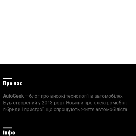
Про нас
AutoGeek
– блог про високі технології в автомобілях.
Був створений у 2013 році. Новини про електромобілі,
гібриди і пристрої, що спрощують життя автомобіліста.
Інфо