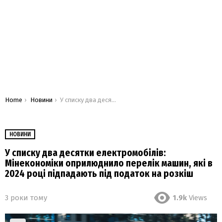
You are here:
Home
Новини
У списку два десятки електромобілів: Мінекономіки оприлюднило перелік машин, які в 2024 році підпадають під податок на розкіш
НОВИНИ
У списку два десятки електромобілів:
Мінекономіки оприлюднило перелік машин, які в
2024 році підпадають під податок на розкіш
3 роки тому
1.9k
Views