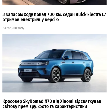
З запасом ходу понад 700 км: седан Buick Electra L7
отримав електричну версію
23 години тому
Кросовер SkyNomad N70 від Xiaomi відсвяткував
світову прем’єру: фото та характеристики