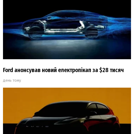
Ford анонсував новий електропікап за $28 тисяч
день тому