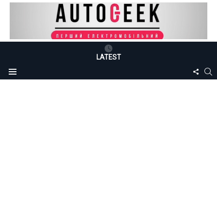
LATEST
FOLLO
S
Menu
US