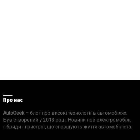
Про нас
AutoGeek
– блог про високі технології в автомобілях.
Був створений у 2013 році. Новини про електромобілі,
гібриди і пристрої, що спрощують життя автомобіліста.