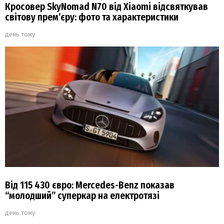
Кросовер SkyNomad N70 від Xiaomi відсвяткував
світову прем’єру: фото та характеристики
день тому
Від 115 430 євро: Mercedes-Benz показав
“молодший” суперкар на електротязі
день тому