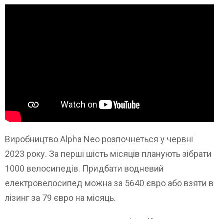
Виробництво Alpha Neo розпочнеться у червні
2023 року. За перші шість місяців планують зібрати
1000 велосипедів. Придбати водневий
електровелосипед можна за 5640 євро або взяти в
лізинг за 79 євро на місяць.