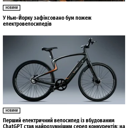
НОВИНИ
У Нью-Йорку зафіксовано бум пожеж
електровелосипедів
НОВИНИ
Перший електричний велосипед із вбудованим
ChatGPT став найрозумнішим серед конкурентів: на