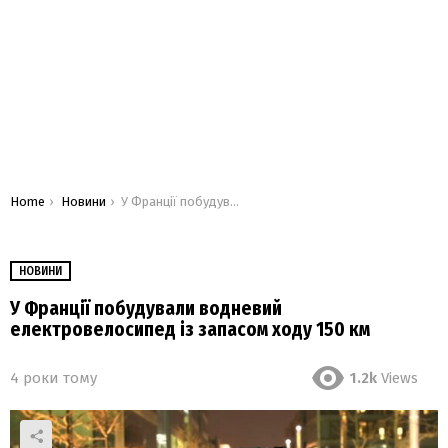
You are here:
Home
Новини
У Франції побудували водневий електровелосипед із запасом ходу 150 км
НОВИНИ
У Франції побудували водневий
електровелосипед із запасом ходу 150 км
4 роки тому
1.2k
Views