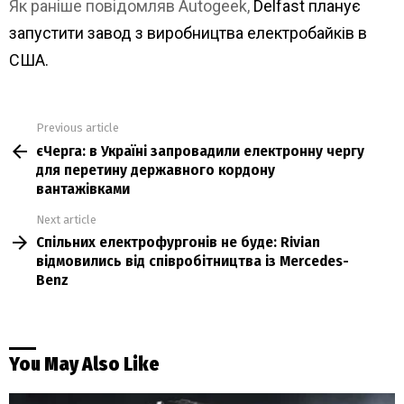
Як раніше повідомляв Autogeek,
Delfast планує
запустити завод з виробництва електробайків в
США.
Previous article
See
єЧерга: в Україні запровадили електронну чергу
more
для перетину державного кордону
вантажівками
Next article
Спільних електрофургонів не буде: Rivian
відмовились від співробітництва із Mercedes-
Benz
You May Also Like