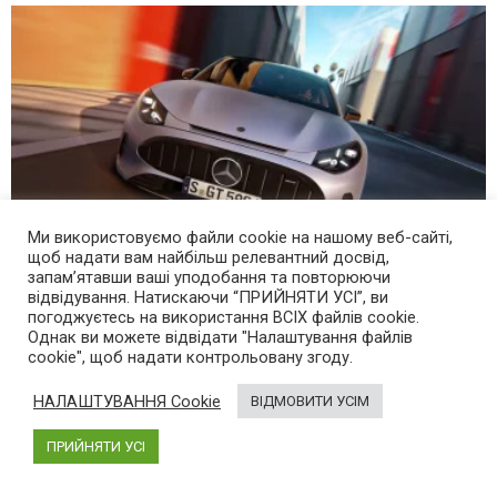
Ми використовуємо файли cookie на нашому веб-сайті,
щоб надати вам найбільш релевантний досвід,
запам’ятавши ваші уподобання та повторюючи
відвідування. Натискаючи “ПРИЙНЯТИ УСІ”, ви
Від 115 430 євро: Mercedes-Benz показав
погоджуєтесь на використання ВСІХ файлів cookie.
“молодший” суперкар на електротязі
Однак ви можете відвідати "Налаштування файлів
cookie", щоб надати контрольовану згоду.
13 хвилин тому
НАЛАШТУВАННЯ Cookie
ВІДМОВИТИ УСІМ
ПРИЙНЯТИ УСІ