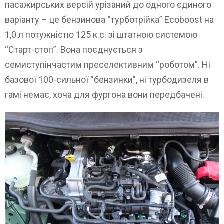
пасажирських версій урізаний до одного єдиного
варіанту – це бензинова “турботрійка” Ecoboost на
1,0 л потужністю 125 к.с. зі штатною системою
“Старт-стоп”. Вона поєднується з
семиступінчастим преселективним “роботом”. Ні
базової 100-сильної “бензинки”, ні турбодизеля в
гамі немає, хоча для фургона вони передбачені.