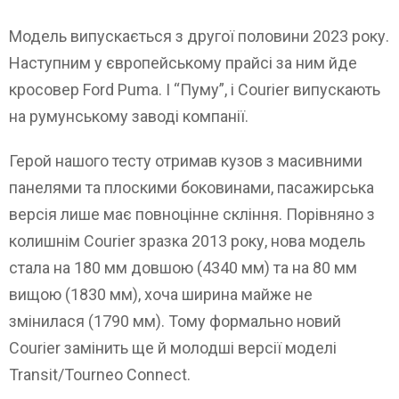
Модель випускається з другої половини 2023 року.
Наступним у європейському прайсі за ним йде
кросовер Ford Puma. І “Пуму”, і Courier випускають
на румунському заводі компанії.
Герой нашого тесту отримав кузов з масивними
панелями та плоскими боковинами, пасажирська
версія лише має повноцінне скління. Порівняно з
колишнім Courier зразка 2013 року, нова модель
стала на 180 мм довшою (4340 мм) та на 80 мм
вищою (1830 мм), хоча ширина майже не
змінилася (1790 мм). Тому формально новий
Courier замінить ще й молодші версії моделі
Transit/Tourneo Connect.