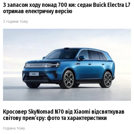
З запасом ходу понад 700 км: седан Buick Electra L7
отримав електричну версію
2 години тому
Кросовер SkyNomad N70 від Xiaomi відсвяткував
світову прем’єру: фото та характеристики
година тому