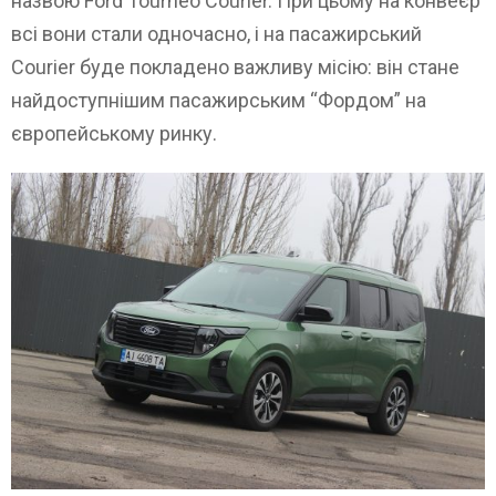
назвою Ford Tourneo Courier. При цьому на конвеєр
всі вони стали одночасно, і на пасажирський
Courier буде покладено важливу місію: він стане
найдоступнішим пасажирським “Фордом” на
європейському ринку.