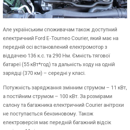
Але українським споживачам також доступний
електричний Ford E-Tourneo Courier, який має на
передній осі встановлений електромотор з
віддачею 136 к.с. та 290 Нм. Ємність тягової
батареї (55 кВт*год) та дальність ходу на одній
зарядці (370 км) – середні у класі.
Потужність заряджання змінним струмом – 11 кВт,
а постійним струмом – 100 кВт. За розмірами
салону та багажника електричний Courier анітрохи
не поступається бензиновому. Також
електроверсія має передній багажний відсік