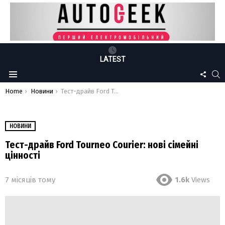
LATEST
FOLLO
S
Menu
US
You are here:
Home
Новини
Тест-драйв Ford Tourneo Courier: нові сімейні цінності
НОВИНИ
Тест-драйв Ford Tourneo Courier: нові сімейні
цінності
7 місяців тому
1.6k
Views