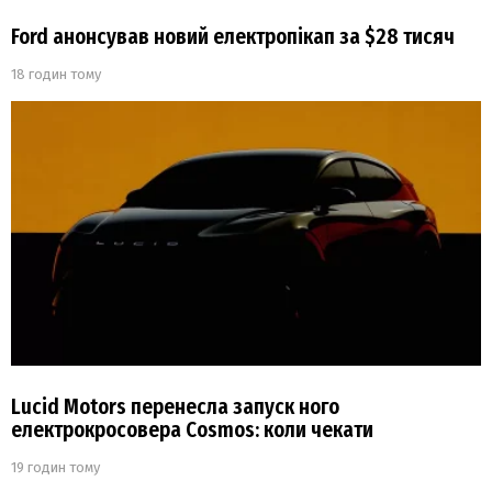
Ford анонсував новий електропікап за $28 тисяч
18 годин тому
Lucid Motors перенесла запуск ного
електрокросовера Cosmos: коли чекати
19 годин тому