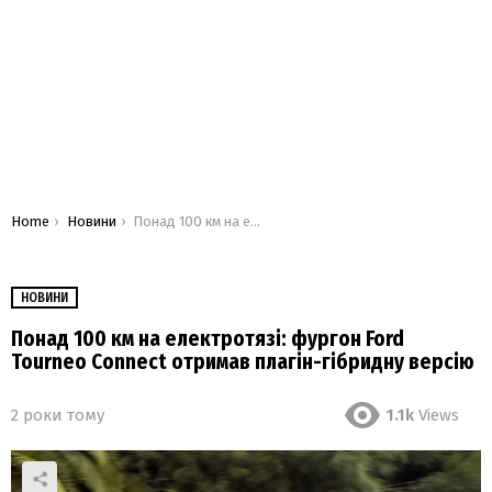
You are here:
Home
Новини
Понад 100 км на електротязі: фургон Ford Tourneo Connect отримав плагін-гібридну версію
НОВИНИ
Понад 100 км на електротязі: фургон Ford
Tourneo Connect отримав плагін-гібридну версію
2 роки тому
1.1k
Views