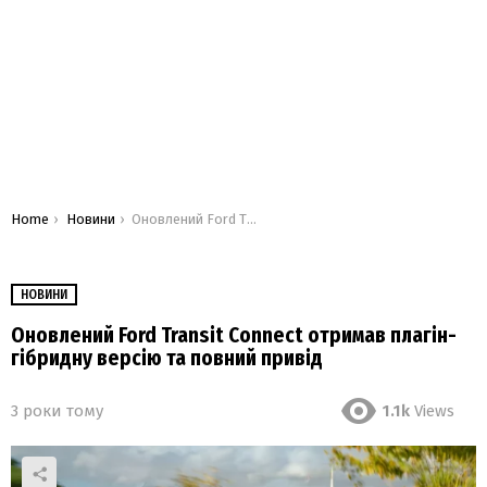
You are here:
Home
Новини
Оновлений Ford Transit Connect отримав плагін-гібридну версію та повний привід
НОВИНИ
Оновлений Ford Transit Connect отримав плагін-
гібридну версію та повний привід
3 роки тому
1.1k
Views