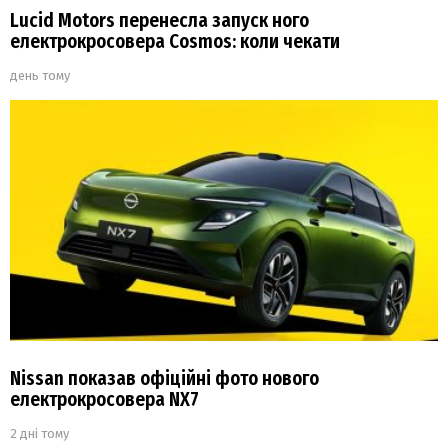
Lucid Motors перенесла запуск ного
електрокросовера Cosmos: коли чекати
день тому
Nissan показав офіційні фото нового
електрокросовера NX7
2 дні тому