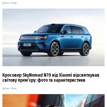
день тому
Кросовер SkyNomad N70 від Xiaomi відсвяткував
світову прем’єру: фото та характеристики
день тому