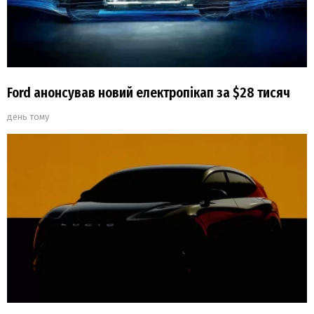
Ford анонсував новий електропікап за $28 тисяч
день тому