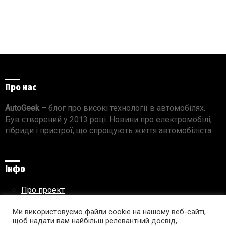
Про нас
AutoGeek
– блог про високі технології в автомобілях.
Був створений у 2013 році. Новини про електромобілі,
гібриди і пристрої, що спрощують життя автомобіліста.
Інфо
Про проект
Реклама на сайті
Ми використовуємо файли cookie на нашому веб-сайті,
Правила використання матеріалів
щоб надати вам найбільш релевантний досвід,