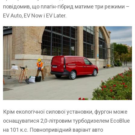
повідомив, що плагін-гібрид матиме три режими –
EV Auto, EV Now і EV Later.
Крім екологічної силової установки, фургон може
оснащуватися 2,0-літровим турбодизелем EcoBlue
на 101 к.с. Повнопривідний варіант авто