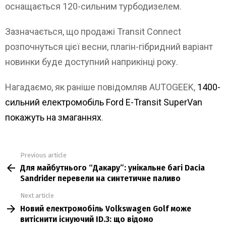
оснащається 120-сильним турбодизелем.
Зазначається, що продажі Transit Connect
розпочнуться цієї весни, плагін-гібридний варіант
новинки буде доступний наприкінці року.
Нагадаємо, як раніше повідомляв AUTOGEEK,
1400-
сильний електромобіль Ford E-Transit SuperVan
покажуть на змаганнях
.
Previous article
See
Для майбутнього “Дакару”: унікальне багі Dacia
more
Sandrider перевели на синтетичне паливо
Next article
Новий електромобіль Volkswagen Golf може
витіснити існуючий ID.3: що відомо