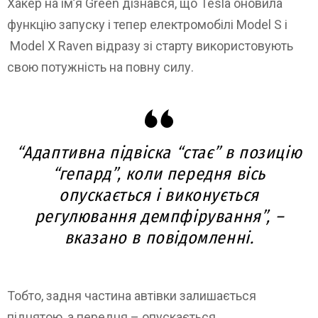
Хакер на ім’я Green дізнався, що Tesla оновила
функцію запуску і тепер електромобілі Model S і
Model X Raven відразу зі старту використовують
свою потужність на повну силу.
“Адаптивна підвіска “стає” в позицію
“гепард”, коли передня вісь
опускається і виконується
регулювання демпфірування”, –
вказано в повідомленні.
Тобто, задня частина автівки залишається
піднятою, а передня – опускається.