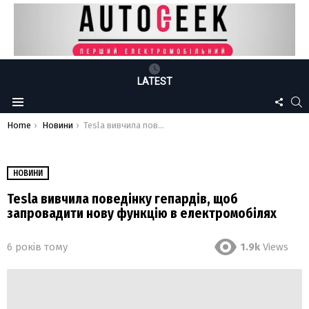
LATEST
FOLLO
S
Menu
US
You are here:
Home
Новини
Tesla вивчила поведінку гепардів, щоб запровадити нову функцію в електромобілях
НОВИНИ
Tesla вивчила поведінку гепардів, щоб
запровадити нову функцію в електромобілях
6 років тому
1.9k
Views