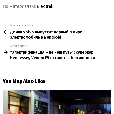
По материалам:
Electrek
Previous article
See
Дочка Volvo выпустит первый в мире
more
электромобиль на Android
Next article
“Электрификация – не наш путь”: суперкар
Hennessey Venom F5 останется бензиновым
You May Also Like