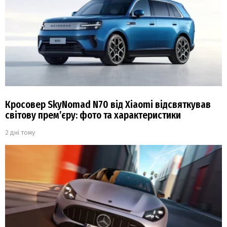
Кросовер SkyNomad N70 від Xiaomi відсвяткував
світову прем’єру: фото та характеристики
2 дні тому