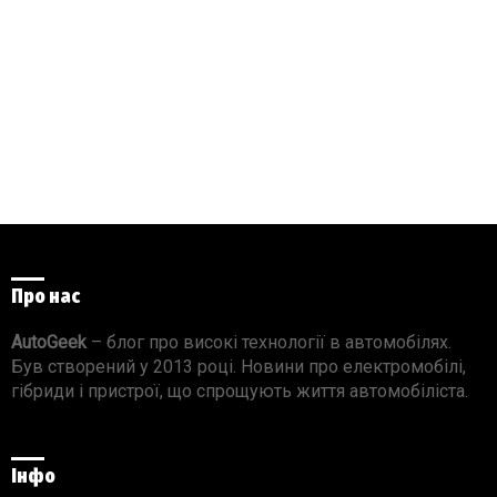
Про нас
AutoGeek
– блог про високі технології в автомобілях.
Був створений у 2013 році. Новини про електромобілі,
гібриди і пристрої, що спрощують життя автомобіліста.
Інфо