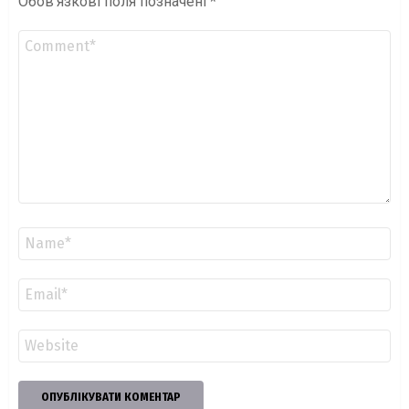
Обов’язкові поля позначені
*
Коментар
*
Ім'я
*
Email
*
Сайт