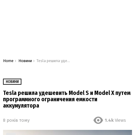
You are here:
Home
Новини
Tesla решила удешевить Model S и Model X путем программного ограничения емкости аккумулятора
НОВИНИ
Tesla решила удешевить Model S и Model X путем
программного ограничения емкости
аккумулятора
8 років тому
1.4k
Views