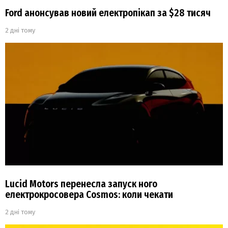
Ford анонсував новий електропікап за $28 тисяч
2 дні тому
Lucid Motors перенесла запуск ного
електрокросовера Cosmos: коли чекати
2 дні тому