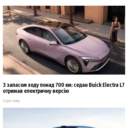
З запасом ходу понад 700 км: седан Buick Electra L7
отримав електричну версію
2 дні тому