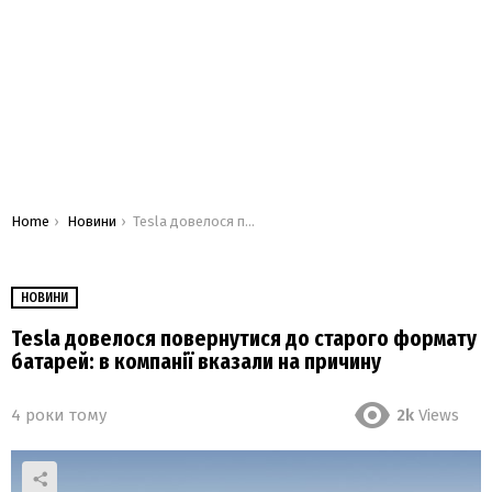
You are here:
Home
Новини
Tesla довелося повернутися до старого формату батарей: в компанії вказали на причину
НОВИНИ
Tesla довелося повернутися до старого формату
батарей: в компанії вказали на причину
4 роки тому
2k
Views