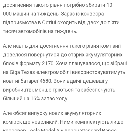
досягнення такого рівня потрібно збирати 10
000 машин на тиждень. Зараз із конвеєра
підприємства в Остіні сходить від двох до п’яти
тисяч автомобілів на тиждень.
Але навіть для досягнення такого рівня компанії
довелося повернутися до старих акумуляторних
блоків формату 2170. Хоча планувалося, що зібрані
на Giga Texas електромобілі використовуватимуть
новітні батареї 4680. Вони вдвічі дешевші у
виробництві, менше гріються та забезпечують
більший на 16% запас ходу.
Але обсяг випуску нових акумуляторних
комірок ще невеликий. Ними комплектують лише
кросовер Tesla Model Y у версії Standard Range