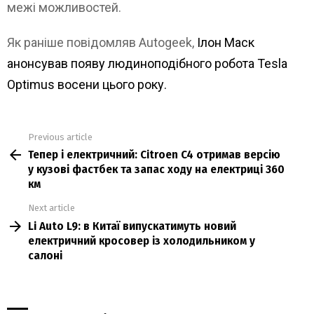
межі можливостей.
Як раніше повідомляв Autogeek,
Ілон Маск
анонсував появу людиноподібного робота Tesla
Optimus восени цього року.
Previous article
See
Тепер і електричний: Citroen C4 отримав версію
more
у кузові фастбек та запас ходу на електриці 360
км
Next article
Li Auto L9: в Китаї випускатимуть новий
електричний кросовер із холодильником у
салоні