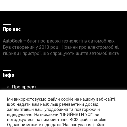
Про нас
AutoGeek
– блог про високі технології в автомобілях.
Був створений у 2013 році. Новини про електромобілі,
гібриди і пристрої, що спрощують життя автомобіліста.
Інфо
Про проект
Реклама на сайті
Ми використовуємо файли cookie на нашому веб-сайті,
Правила використання матеріалів
щоб надати вам найбільш релевантний досвід,
запам’ятавши ваші уподобання та повторюючи
відвідування. Натискаючи “ПРИЙНЯТИ УСІ”, ви
погоджуєтесь на використання ВСІХ файлів cookie.
Підпишись на AutoGeek!
Однак ви можете відвідати "Налаштування файлів