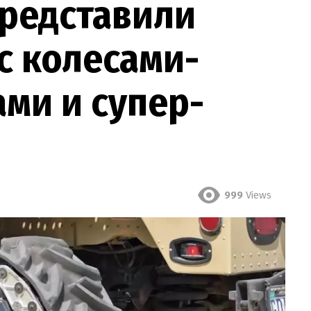
редставили
с колесами-
ми и супер-
999
Views