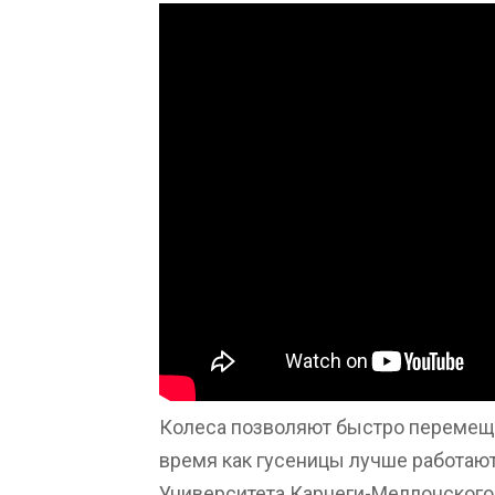
Колеса позволяют быстро перемеща
время как гусеницы лучше работают
Университета Карнеги-Меллонского