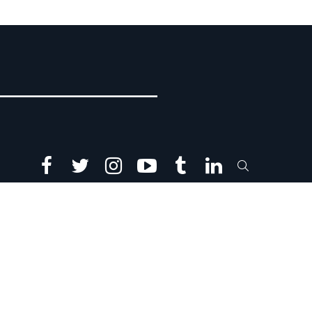
facebook
twitter
instagram
youtube
tumblr
linkedin
SEARCH