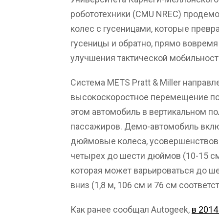
робототехники (CMU NREC) продем
колес с гусеницами, которые превр
гусеницы и обратно, прямо воврем
улучшения тактической мобильности
Система METS Pratt & Miller направле
высокоскоростное перемещение по 
этом автомобиль в вертикальном п
пассажиров. Демо-автомобиль вклю
дюймовые колеса, усовершенствова
четырех до шести дюймов (10-15 см
которая может варьироваться до ш
вниз (1,8 м, 106 см и 76 см соответс
Как ранее сообщал Autogeek,
в 201