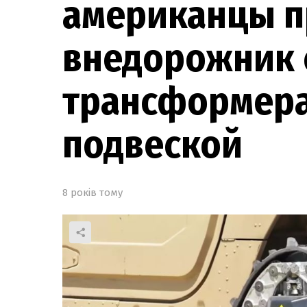
американцы п
внедорожник 
трансформера
подвеской
8 років тому