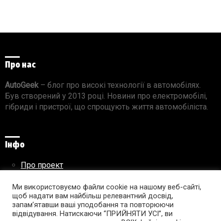
Про нас
AutoGeek
– блог про високі технології в автомобілях.
Був створений у 2013 році. Новини про електромобілі,
гібриди і пристрої, що спрощують життя автомобіліста.
Інфо
Про проект
Реклама на сайті
Правила використання матеріалів
Ми використовуємо файли cookie на нашому веб-сайті,
щоб надати вам найбільш релевантний досвід,
запам’ятавши ваші уподобання та повторюючи
відвідування. Натискаючи “ПРИЙНЯТИ УСІ”, ви