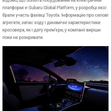
Відомо, що Solterra побудований на електричній
платформі e-Subaru Global Platform, у розробці якої
брали участь фахівці Toyota. Інформацію про силові
агрегати, запас ходу і динамічні характеристики
кросовера, як і дату прем’єри, у компанії виріши
поки не розкривати.