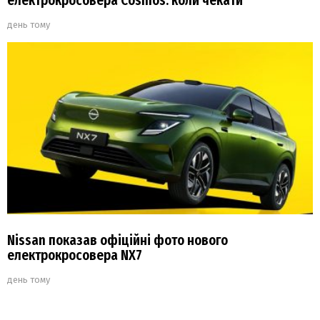
електрокросовера Cosmos: коли чекати
день тому
Nissan показав офіційні фото нового
електрокросовера NX7
день тому