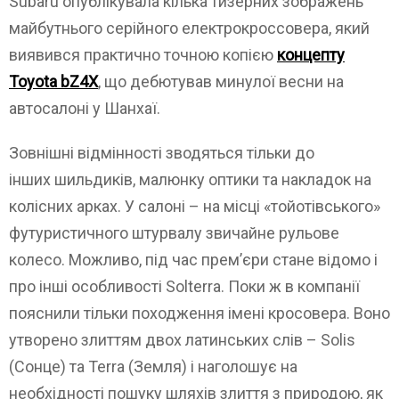
Subaru опублікувала кілька тизерних зображень
майбутнього серійного електрокроссовера, який
виявився практично точною копією
концепту
Toyota bZ4X
, що дебютував минулої весни на
автосалоні у Шанхаї.
Зовнішні відмінності зводяться тільки до
інших шильдиків, малюнку оптики та накладок на
колісних арках. У салоні – на місці «тойотівського»
футуристичного штурвалу звичайне рульове
колесо. Можливо, під час прем’єри стане відомо і
про інші особливості Solterra. Поки ж в компанії
пояснили тільки походження імені кросовера. Воно
утворено злиттям двох латинських слів – Solis
(Сонце) та Terra (Земля) і наголошує на
необхідності пошуку шляхів злиття з природою, як