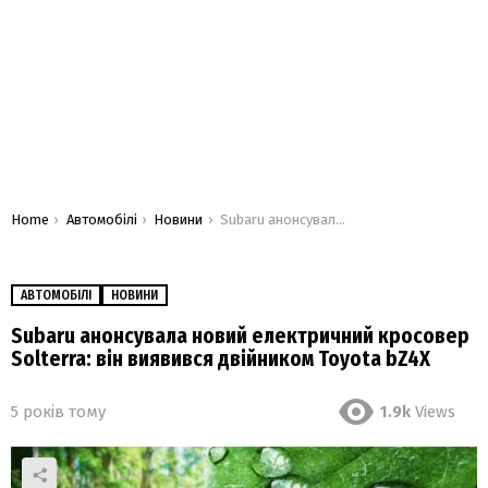
You are here:
Home
Автомобілі
Новини
Subaru анонсувала новий електричний кросовер Solterra: він виявився двійником Toyota bZ4X
АВТОМОБІЛІ
НОВИНИ
Subaru анонсувала новий електричний кросовер
Solterra: він виявився двійником Toyota bZ4X
5 років тому
1.9k
Views