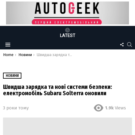
LATEST
FOLLO
S
Menu
US
You are here:
Home
Новини
Швидша зарядка та нові системи безпеки: електромобіль Subaru Solterra оновили
НОВИНИ
Швидша зарядка та нові системи безпеки:
електромобіль Subaru Solterra оновили
3 роки тому
1.9k
Views