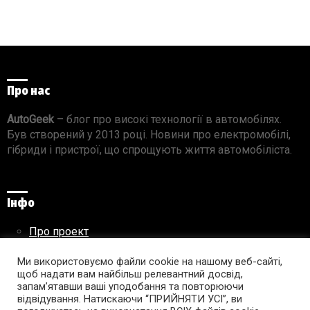
Про нас
AutoGeek
– блог про високі технології в автомобілях.
Був створений у 2013 році. Новини про електромобілі,
гібриди і пристрої, що спрощують життя автомобіліста.
Інфо
Про проект
Реклама на сайті
Ми використовуємо файли cookie на нашому веб-сайті,
Правила використання матеріалів
щоб надати вам найбільш релевантний досвід,
запам’ятавши ваші уподобання та повторюючи
відвідування. Натискаючи “ПРИЙНЯТИ УСІ”, ви