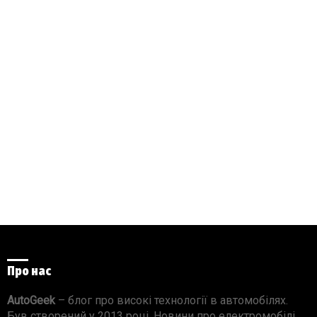
Про нас
AutoGeek
– блог про високі технології в автомобілях.
Був створений у 2013 році. Новини про електромобілі,