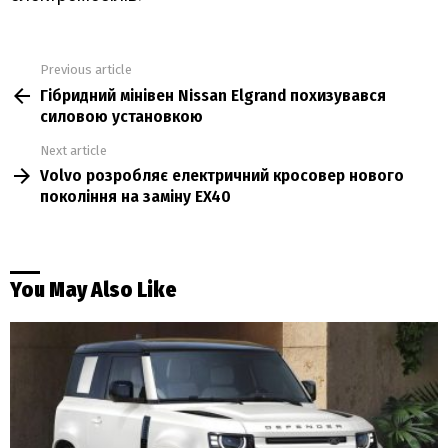
Previous article
See
Гібридний мінівен Nissan Elgrand похизувався
more
силовою установкою
Next article
Volvo розробляє електричний кросовер нового
покоління на заміну EX40
You May Also Like