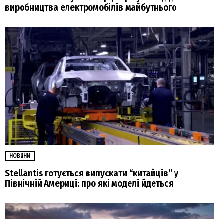
виробництва електромобілів майбутнього
НОВИНИ
Stellantis готується випускати “китайців” у
Північній Америці: про які моделі йдеться