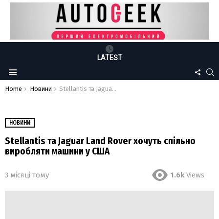
LATEST
FOLLO
S
Menu
US
You are here:
Home
Новини
Stellantis та Jaguar Land Rover хочуть спільно виробляти машини у США
НОВИНИ
Stellantis та Jaguar Land Rover хочуть спільно
виробляти машини у США
3 місяці тому
1.6k
Views