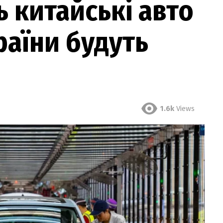
 китайські авто
країни будуть
1.6k
Views