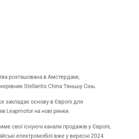
тва розташована в Амстердамі,
ерівник Stellantis China Тяньшу Сінь.
е закладає основу в Європі для
в Leapmotor на нові ринки.
име свої існуючі канали продажів у Європі,
йські електромобілі вже у вересні 2024