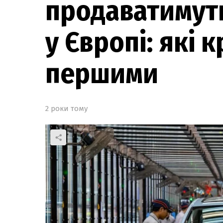
продаватимуть
у Європі: які 
першими
2 роки тому