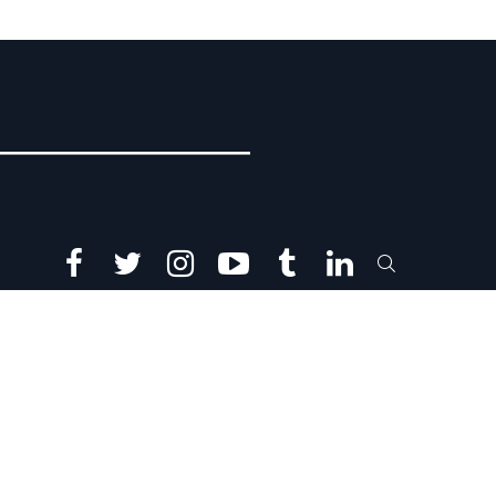
facebook
twitter
instagram
youtube
tumblr
linkedin
SEARCH