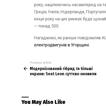
року, націлюючись насамперед на так
Греція, Італія, Нідерланди, Португалія
кінця року на цих ринках буде щона
— понад 500.
Нагадаємо, як раніше повідомляв 
електродвигунів в Угорщині
.
Previous article
See
Модернізований гібрид та більші
more
екрани: Seat Leon суттєво оновили
You May Also Like