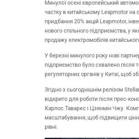
Минулої осені європейський автомоб
частку в китайському Leapmotor на с
придбання 20% акцій Leapmotor, інве
нового спільного підприємства, у яко
продажу електромобілів китайського
У березні минулого року нові партне
підприємство було схвалено після т
регуляторних органів у Китаї, щоб з
Згідно з сьогоднішнім релізом Stellan
відкрито для роботи після прес-конфе
Карлос Таварес і Цзянмін Чжу. Комп
масштабування, щоб підвищити цінн
рівні.