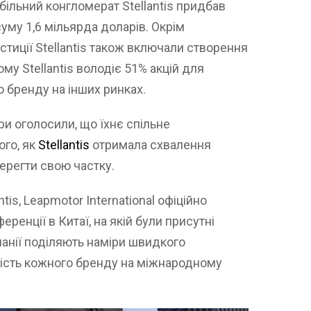
ільний конгломерат Stellantis придбав
уму 1,6 мільярда доларів. Окрім
стиції Stellantis також включали створення
му Stellantis володіє 51% акцій для
 бренду на інших ринках.
ри оголосили, що їхнє спільне
ого, як
Stellantis
отримала схвалення
берегти свою частку.
tis, Leapmotor International офіційно
ренції в Китаї, на якій були присутні
анії поділяють наміри швидкого
ість кожного бренду на міжнародному