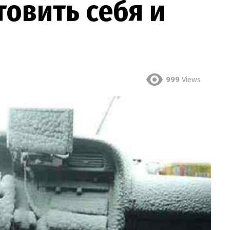
товить себя и
999
Views