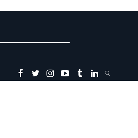
facebook
twitter
instagram
youtube
tumblr
linkedin
SEARCH