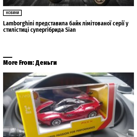
НОВИНИ
Lamborghini представила байк лімітованої серії у
стилістиці супергібрида Sian
More From:
Деньги