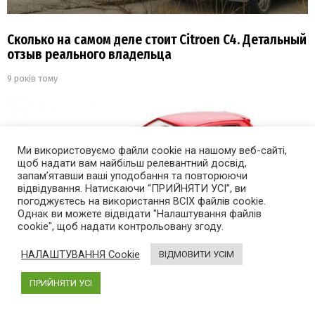
Сколько на самом деле стоит Citroen C4. Детальный
отзыв реального владельца
9 років тому
Ми використовуємо файли cookie на нашому веб-сайті,
щоб надати вам найбільш релевантний досвід,
запам’ятавши ваші уподобання та повторюючи
відвідування. Натискаючи “ПРИЙНЯТИ УСІ”, ви
погоджуєтесь на використання ВСІХ файлів cookie.
Однак ви можете відвідати "Налаштування файлів
cookie", щоб надати контрольовану згоду.
НАЛАШТУВАННЯ Cookie
ВІДМОВИТИ УСІМ
ПРИЙНЯТИ УСІ