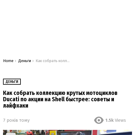
You are here:
Home
Деньги
Как собрать коллекцию крутых мотоциклов Ducati по акции на Shell быстрее: советы и лайфхаки
ДЕНЬГИ
Как собрать коллекцию крутых мотоциклов
Ducati по акции на Shell быстрее: советы и
лайфхаки
7 років тому
1.5k
Views