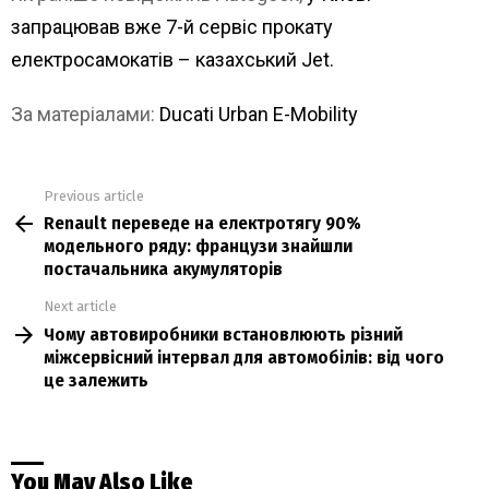
запрацював вже 7-й сервіс прокату
електросамокатів – казахський Jet.
За матеріалами:
Ducati Urban E-Mobility
Previous article
See
Renault переведе на електротягу 90%
more
модельного ряду: французи знайшли
постачальника акумуляторів
Next article
Чому автовиробники встановлюють різний
міжсервісний інтервал для автомобілів: від чого
це залежить
You May Also Like