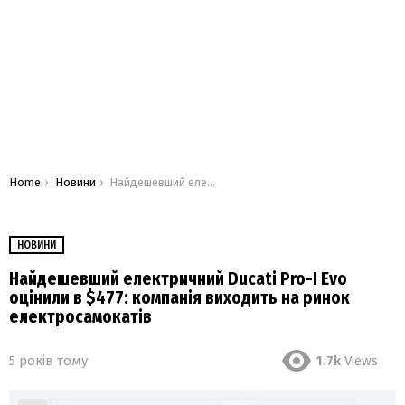
You are here:
Home
Новини
Найдешевший електричний Ducati Pro-I Evo оцінили в $477: компанія виходить на ринок електросамокатів
НОВИНИ
Найдешевший електричний Ducati Pro-I Evo
оцінили в $477: компанія виходить на ринок
електросамокатів
5 років тому
1.7k
Views