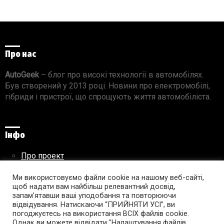
Про нас
AutoGeek
– блог про високі технології в автомобілях.
Був створений у 2013 році. Новини про електромобілі,
гібриди і пристрої, що спрощують життя автомобіліста.
Інфо
Про проект
Реклама на сайті
Ми використовуємо файли cookie на нашому веб-сайті,
Правила використання матеріалів
щоб надати вам найбільш релевантний досвід,
запам’ятавши ваші уподобання та повторюючи
відвідування. Натискаючи “ПРИЙНЯТИ УСІ”, ви
погоджуєтесь на використання ВСІХ файлів cookie.
Підпишись на AutoGeek!
Однак ви можете відвідати "Налаштування файлів