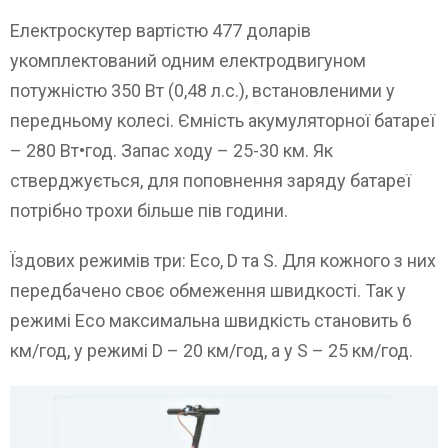
Електроскутер вартістю 477 доларів
укомплектований одним електродвигуном
потужністю 350 Вт (0,48 л.с.), встановленими у
передньому колесі. Ємність акумуляторної батареї
– 280 Вт•год. Запас ходу – 25-30 км. Як
стверджується, для поповнення заряду батареї
потрібно трохи більше пів години.
Їздових режимів три: Eco, D та S. Для кожного з них
передбачено своє обмеження швидкості. Так у
режимі Eco максимальна швидкість становить 6
км/год, у режимі D – 20 км/год, а у S – 25 км/год.