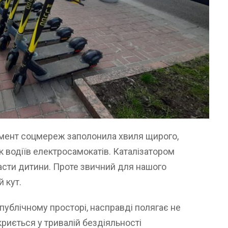
гмент соцмереж заполонила хвиля щирого,
ік водіїв електросамокатів. Каталізатором
асти дитини. Проте звичний для нашого
й кут.
публічному просторі, насправді полягає не
криється у тривалій бездіяльності