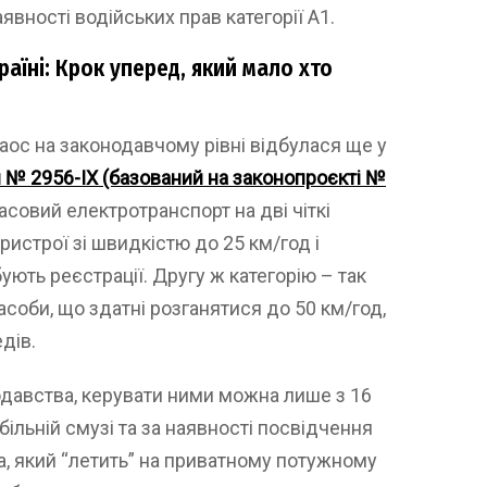
вності водійських прав категорії А1.
аїні: Крок уперед, який мало хто
аос на законодавчому рівні відбулася ще у
 № 2956-IX (базований на законопроєкті №
асовий електротранспорт на дві чіткі
пристрої зі швидкістю до 25 км/год і
ують реєстрації. Другу ж категорію – так
асоби, що здатні розганятися до 50 км/год,
дів.
одавства, керувати ними можна лише з 16
більній смузі та за наявності посвідчення
ка, який “летить” на приватному потужному