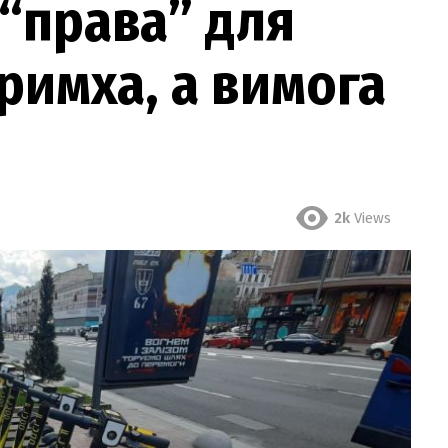
 “права” для
примха, а вимога
2k
Views