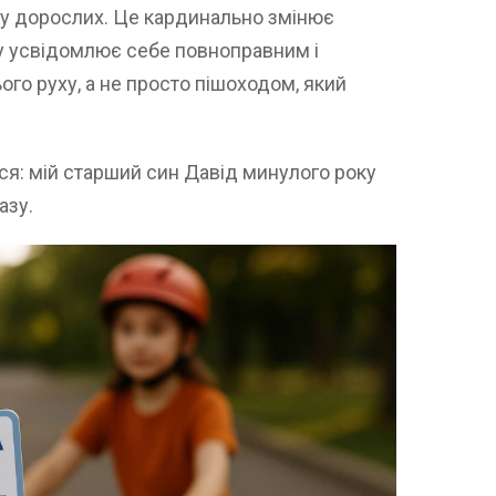
ду дорослих. Це кардинально змінює
у усвідомлює себе повноправним і
го руху, а не просто пішоходом, який
ися: мій старший син Давід минулого року
азу.