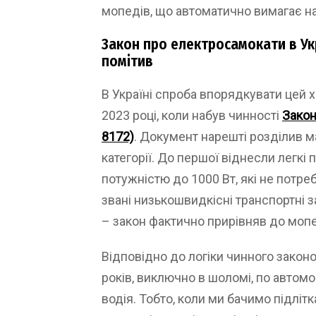
мопедів, що автоматично вимагає ная
Закон про електросамокати в Укр
помітив
В Україні спроба впорядкувати цей х
2023 році, коли набув чинності
Закон
8172)
. Документ нарешті розділив м
категорії. До першої віднесли легкі 
потужністю до 1000 Вт, які не потреб
звані низькошвидкісні транспортні з
– закон фактично прирівняв до мопе
Відповідно до логіки чинного закон
років, виключно в шоломі, по автомо
водія. Тобто, коли ми бачимо підліт