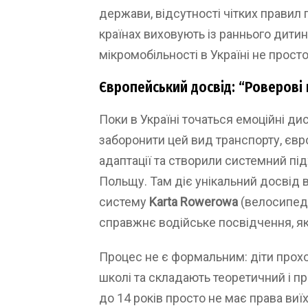
держави, відсутності чітких правил 
країнах виховують із раннього дити
мікромобільності в Україні не прост
Європейський досвід: “Роверові
Поки в Україні точаться емоційні дис
заборонити цей вид транспорту, євр
адаптації та створили системний пі
Польщу. Там діє унікальний досвід 
систему
Karta Rowerowa
(велосипедн
справжнє водійське посвідчення, як
Процес не є формальним: діти прох
школі та складають теоретичний і пра
до 14 років просто не має права виї