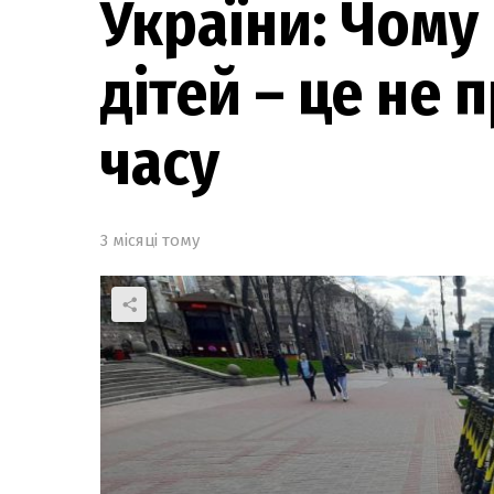
України: Чому
дітей – це не 
часу
3 місяці тому