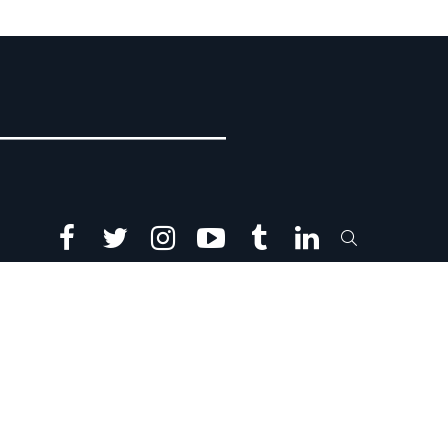
facebook
twitter
instagram
youtube
tumblr
linkedin
SEARCH