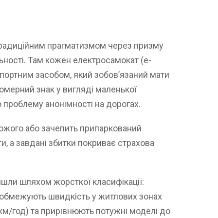
 традиційним прагматизмом через призму
ьності. Там кожен електросамокат (e-
портним засобом, який зобов’язаний мати
номерний знак у вигляді маленької
 проблему анонімності на дорогах.
ожого або зачепить припаркований
ти, а завдані збитки покриває страхова
, пішли шляхом жорсткої класифікації:
 обмежують швидкість у житлових зонах
 км/год) та прирівнюють потужні моделі до