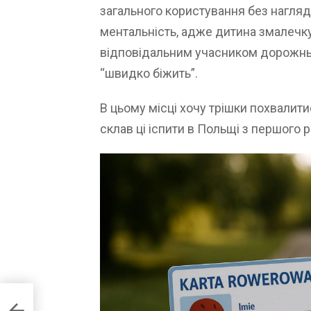
загального користування без нагля
ментальність, адже дитина змалечк
відповідальним учасником дорожньо
“швидко біжить”.
В цьому місці хочу трішки похвалит
склав ці іспити в Польщі з першого р
nyx