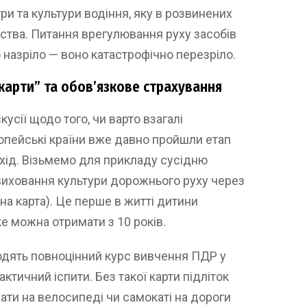
гри та культури водіння, яку в розвинених
нства. Питання врегулювання руху засобів
о назріло — воно катастрофічно перезріло.
 карти” та обов’язкове страхування
кусії щодо того, чи варто взагалі
опейські країни вже давно пройшли етап
дхід. Візьмемо для прикладу сусідню
виховання культури дорожнього руху через
а карта). Це перше в житті дитини
е можна отримати з 10 років.
одять повноцінний курс вивчення ПДР у
ктичний іспити. Без такої карти підліток
хати на велосипеді чи самокаті на дороги