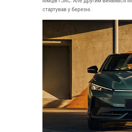
німців і JAC. Але другим виявився і
стартував у березні.