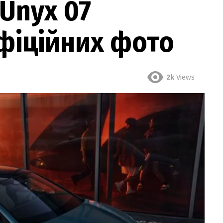
.Unyx 07
фіційних фото
2k
Views