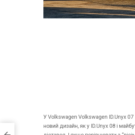
У Volkswagen Volkswagen ID.Unyx 07
новий дизайн, як у ID.Unyx 08 і майб
дістався. І якщо порівнювати з “вісі