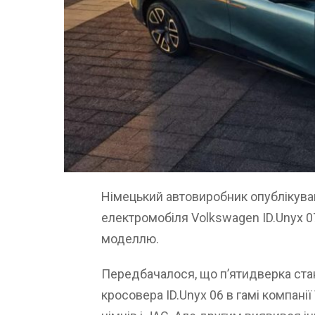
Німецький автовиробник опублікував
електромобіля Volkswagen ID.Unyx 0
моделлю.
Передбачалося, що п’ятидверка ста
кросовера ID.Unyx 06 в гамі компані