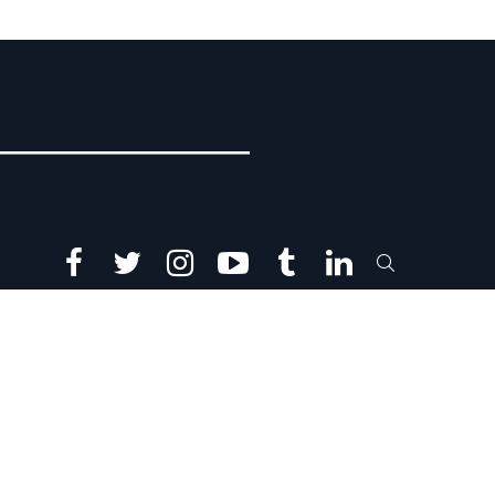
facebook
twitter
instagram
youtube
tumblr
linkedin
SEARCH