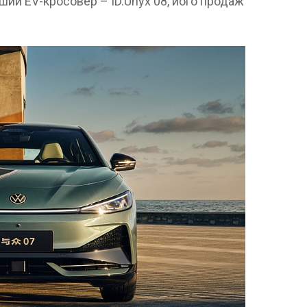
нший EV-кросовер – ID.Unyx 08, його продаж