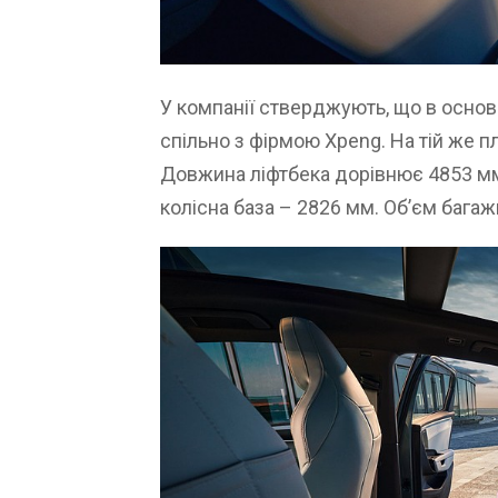
У компанії стверджують, що в основі
спільно з фірмою Xpeng. На тій же пл
Довжина ліфтбека дорівнює 4853 мм
колісна база – 2826 мм. Об’єм бага