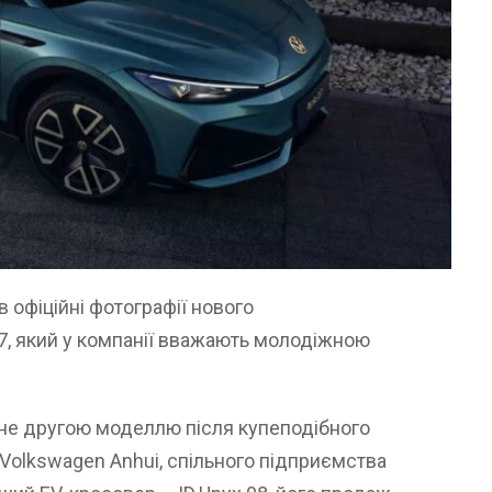
 офіційні фотографії нового
7, який у компанії вважають молодіжною
не другою моделлю після купеподібного
ї Volkswagen Anhui, спільного підприємства