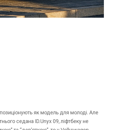
 позиціонують як модель для молоді. Але
утнього седана ID.Unyx 09, ліфтбеку не
мкою” та “дев’яткою”, то у Volkswagen