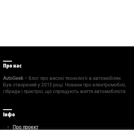
Про нас
AutoGeek
– блог про високі технології в автомобілях.
Був створений у 2013 році. Новини про електромобілі,
гібриди і пристрої, що спрощують життя автомобіліста.
Інфо
Про проект
Реклама на сайті