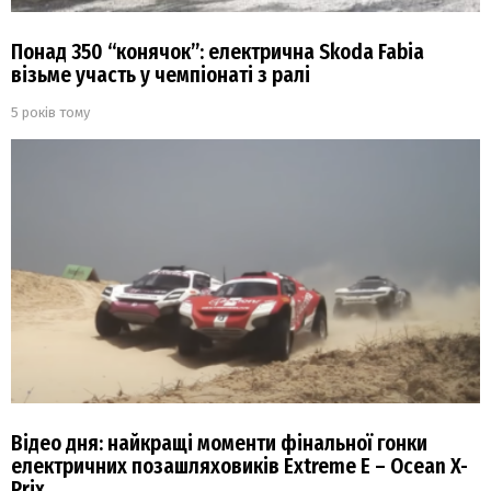
Понад 350 “конячок”: електрична Skoda Fabia
візьме участь у чемпіонаті з ралі
5 років тому
Відео дня: найкращі моменти фінальної гонки
електричних позашляховиків Extreme E – Ocean X-
Prix