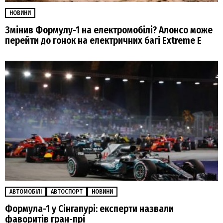
НОВИНИ
Змінив Формулу-1 на електромобілі? Алонсо може
перейти до гонок на електричних багі Extreme E
АВТОМОБІЛІ
АВТОСПОРТ
НОВИНИ
Формула-1 у Сінгапурі: експерти назвали
фаворитів гран-прі