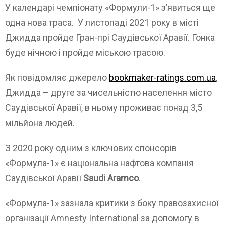
У календарі чемпіонату «Формули-1» з’явиться ще
одна нова траса. У листопаді 2021 року в місті
Джидда пройде Гран-прі Саудівської Аравії. Гонка
буде нічною і пройде міською трасою.
Як повідомляє джерело
bookmaker-ratings.com.ua
,
Джидда – друге за чисельністю населення місто
Саудівської Аравії, в ньому проживає понад 3,5
мільйона людей.
З 2020 року одним з ключових спонсорів
«Формула-1» є національна нафтова компанія
Саудівської Аравії
Saudi Aramco
.
«Формула-1» зазнала критики з боку правозахисної
організації Amnesty International за допомогу в