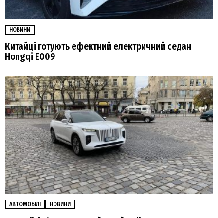
НОВИНИ
Китайці готують ефектний електричний седан
Hongqi E009
АВТОМОБІЛІ
НОВИНИ