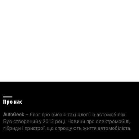
Про нас
AutoGeek
– блог про високі технології в автомобілях.
Був створений у 2013 році. Новини про електромобілі,
гібриди і пристрої, що спрощують життя автомобіліста.