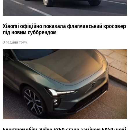
Xiaomi офіційно показала флагманський кросовер
під новим суббрендом
3 години тому
Електромобіль Volvo EX50 стане заміною EX40: нові