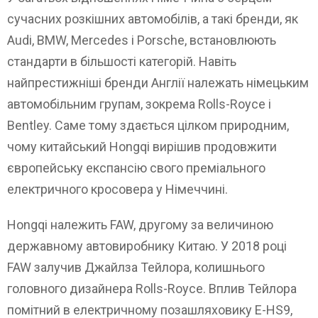
сучасних розкішних автомобілів, а такі бренди, як
Audi, BMW, Mercedes і Porsche, встановлюють
стандарти в більшості категорій. Навіть
найпрестижніші бренди Англії належать німецьким
автомобільним групам, зокрема Rolls-Royce і
Bentley. Саме тому здається цілком природним,
чому китайський Hongqi вирішив продовжити
європейську експансію свого преміального
електричного кросовера у Німеччині.
Hongqi належить FAW, другому за величиною
державному автовиробнику Китаю. У 2018 році
FAW залучив Джайлза Тейлора, колишнього
головного дизайнера Rolls-Royce. Вплив Тейлора
помітний в електричному позашляховику E-HS9,