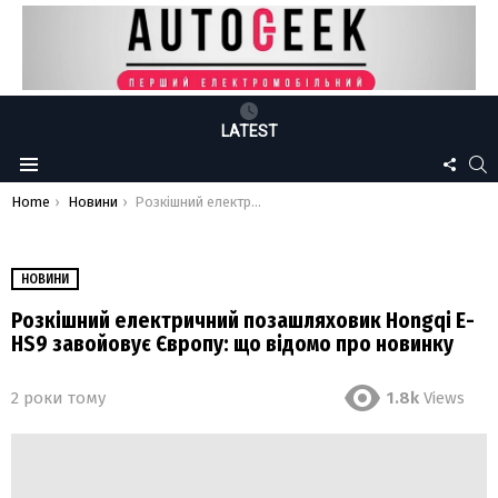
LATEST
FOLLO
S
Menu
US
You are here:
Home
Новини
Розкішний електричний позашляховик Hongqi E-HS9 завойовує Європу: що відомо про новинку
НОВИНИ
Розкішний електричний позашляховик Hongqi E-
HS9 завойовує Європу: що відомо про новинку
2 роки тому
1.8k
Views