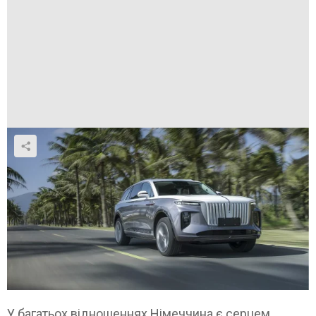
У багатьох відношеннях Німеччина є серцем