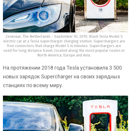
Zevenaar, The Netherlands - September 10, 2015: Black Tesla Model S
electric car at a Tesla supercharger charging station. Superchargers are
free connectors that charge Model S in minutes. Superchargers are
used for long distance travel, located along the most popular routes in
North America, Europe and Asia.
На протяжении 2018 года Tesla установила 3 500
новых зарядок Supercharger на своих зарядных
станциях по всему миру.