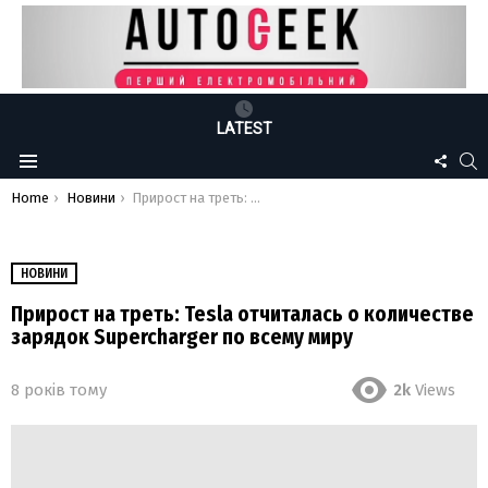
LATEST
FOLLO
S
Menu
US
You are here:
Home
Новини
Прирост на треть: Tesla отчиталась о количестве зарядок Supercharger по всему миру
НОВИНИ
Прирост на треть: Tesla отчиталась о количестве
зарядок Supercharger по всему миру
8 років тому
2k
Views