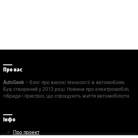
Про нас
AutoGeek
– блог про високі технології в автомобілях.
Був створений у 2013 році. Новини про електромобілі,
гібриди і пристрої, що спрощують життя автомобіліста.
Інфо
Про проект