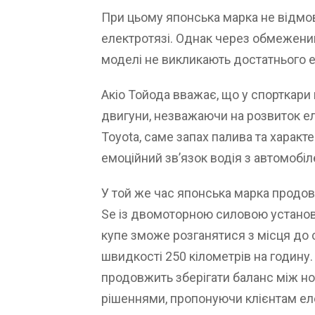
При цьому японська марка не відмо
електротязі. Однак через обмежений
моделі не викликають достатнього е
Акіо Тойода вважає, що у спорткари
двигуни, незважаючи на розвиток ел
Toyota, саме запах палива та харак
емоційний зв’язок водія з автомобіл
У той же час японська марка продов
Se із двомоторною силовою устано
купе зможе розганятися з місця до 
швидкості 250 кілометрів на годину.
продовжить зберігати баланс між н
рішеннями, пропонуючи клієнтам еле