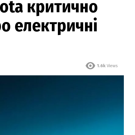
ota критично
о електричні
1.6k
Views