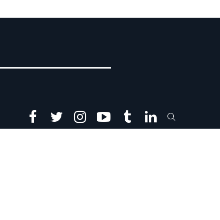
facebook
twitter
instagram
youtube
tumblr
linkedin
SEARCH