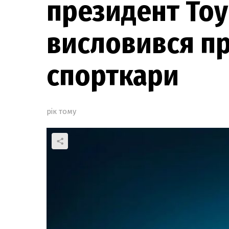
президент Toy
висловився пр
спорткари
рік тому