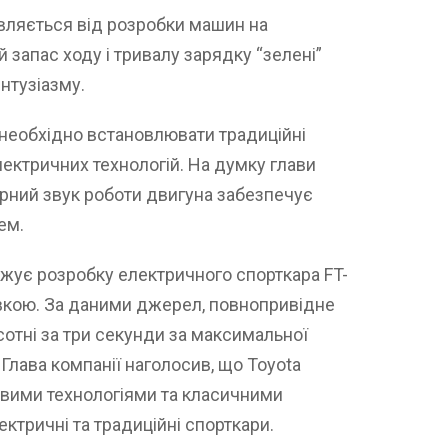
вляється від розробки машин на
 запас ходу і тривалу зарядку “зелені”
нтузіазму.
 необхідно встановлювати традиційні
ектричних технологій. На думку глави
терний звук роботи двигуна забезпечує
ем.
жує розробку електричного спорткара FT-
вкою. За даними джерел, повнопривідне
сотні за три секунди за максимальної
 Глава компанії наголосив, що Toyota
овими технологіями та класичними
ктричні та традиційні спорткари.