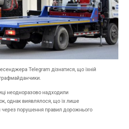
месенджера Telegram дізнатися, що їхній
штрафмайданчики.
лиці неодноразово надходили
к, однак виявлялося, що їх лише
 через порушення правил дорожнього