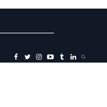
facebook
twitter
instagram
youtube
tumblr
linkedin
SEARCH