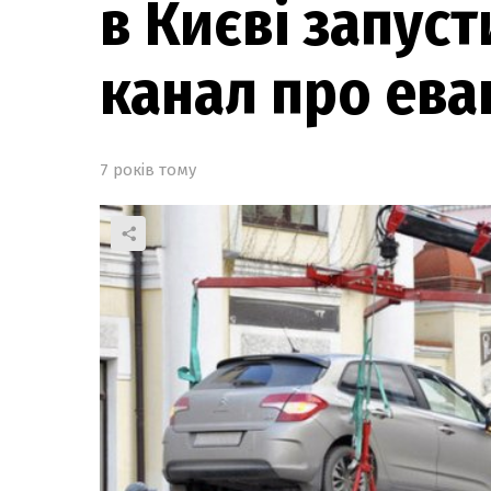
в Києві запус
канал про ева
7 років тому