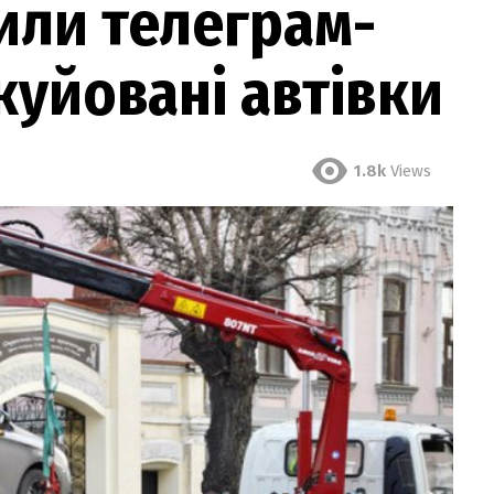
тили телеграм-
куйовані автівки
1.8k
Views