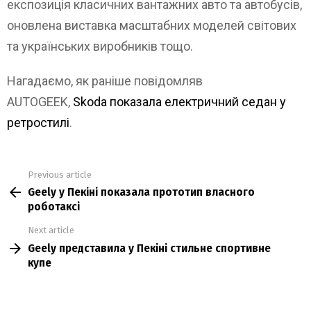
експозиція класичних вантажних авто та автобусів,
оновлена виставка масштабних моделей світових
та українських виробників тощо.
Нагадаємо, як раніше повідомляв
AUTOGEEK,
Skoda показала електричний седан у
ретростилі
.
Previous article
See
Geely у Пекіні показала прототип власного
more
роботаксі
Next article
Geely представила у Пекіні стильне спортивне
купе