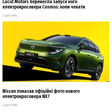
Lucid Motors перенесла запуск ного
електрокросовера Cosmos: коли чекати
2 дні тому
Nissan показав офіційні фото нового
електрокросовера NX7
2 дні тому