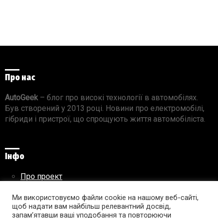
Про нас
AutoGeek
– блог про високі технології в автомобілях.
Був створений у 2013 році. Новини про електромобілі,
гібриди і пристрої, що спрощують життя автомобіліста.
Інфо
Про проект
Реклама на сайті
Ми використовуємо файли cookie на нашому веб-сайті,
Правила використання матеріалів
щоб надати вам найбільш релевантний досвід,
запам’ятавши ваші уподобання та повторюючи