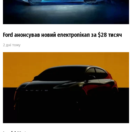
Ford анонсував новий електропікап за $28 тисяч
2 дні тому