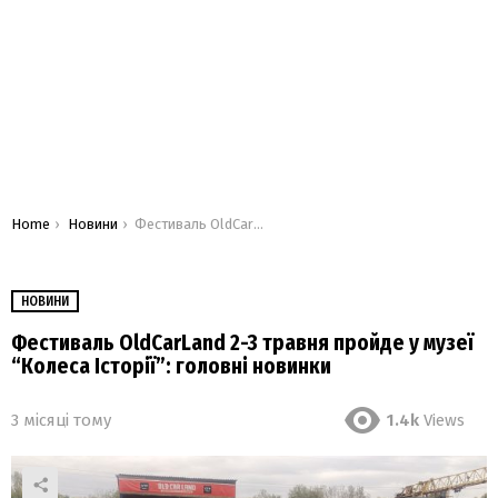
You are here:
Home
Новини
Фестиваль OldCarLand 2-3 травня пройде у музеї “Колеса Історії”: головні новинки
НОВИНИ
Фестиваль OldCarLand 2-3 травня пройде у музеї
“Колеса Історії”: головні новинки
3 місяці тому
1.4k
Views