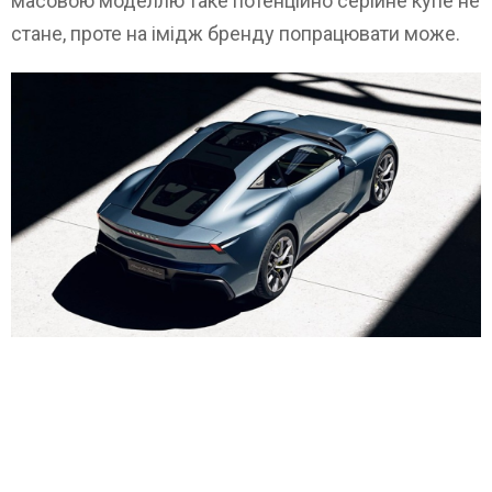
масовою моделлю таке потенційно серійне купе не
стане, проте на імідж бренду попрацювати може.