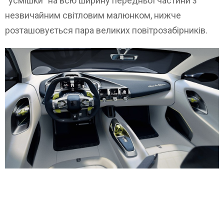
“усмішки” на всю ширину передньої частини з
незвичайним світловим малюнком, нижче
розташовується пара великих повітрозабірників.