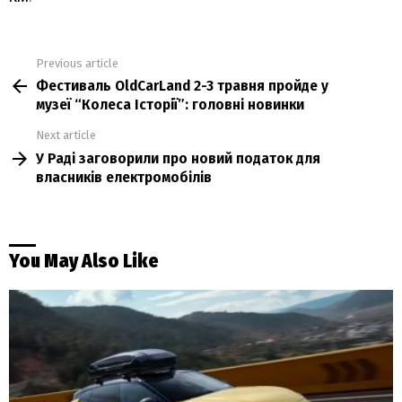
Previous article
See
Фестиваль OldCarLand 2-3 травня пройде у
more
музеї “Колеса Історії”: головні новинки
Next article
У Раді заговорили про новий податок для
власників електромобілів
You May Also Like