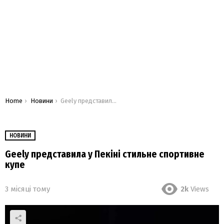
You are here:
Home
Новини
Geely представила у Пекіні стильне спортивне купе
НОВИНИ
Geely представила у Пекіні стильне спортивне
купе
3 місяці тому
2k
Views