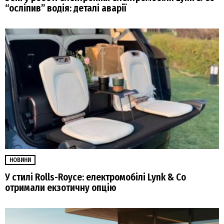
“осліпив” водія: деталі аварії
НОВИНИ
У стилі Rolls-Royce: електромобілі Lynk & Co
отримали екзотичну опцію