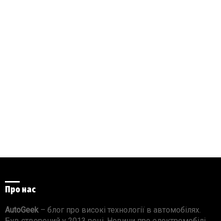
Про нас
AutoGeek
– блог про високі технології в автомобілях.
Був створений у 2013 році. Новини про електромобілі,