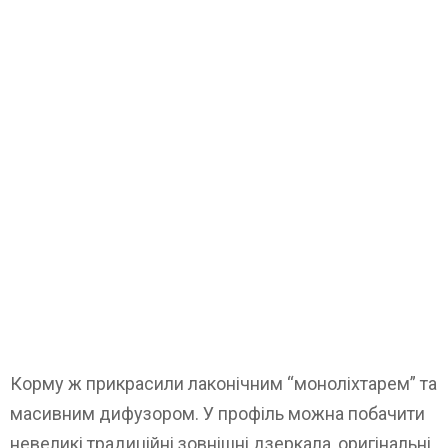
Корму ж прикрасили лаконічним “моноліхтарем” та
масивним дифузором. У профіль можна побачити
невеликі традиційні зовнішні дзеркала, оригінальні