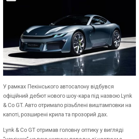
У рамках Пекінського автосалону відбувся
офіційний дебют нового шоу-кара під назвою Lynk
& Co GT. Авто отримало різьблені виштамповки на
капоті, розширені крила та прозорий дах.
Lynk & Co GT отримав головну оптику у вигляді