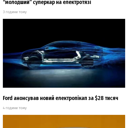
“молодший” суперкар на електротязі
3 години тому
Ford анонсував новий електропікап за $28 тисяч
4 години тому