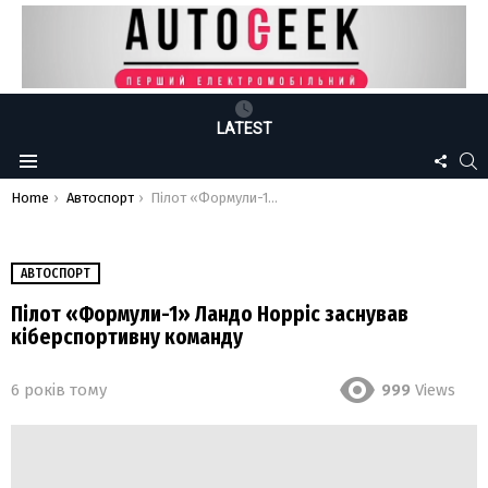
LATEST
FOLLO
S
Menu
US
You are here:
Home
Автоспорт
Пілот «Формули-1» Ландо Норріс заснував кіберспортивну команду
АВТОСПОРТ
Пілот «Формули-1» Ландо Норріс заснував
кіберспортивну команду
6 років тому
999
Views