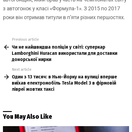
з автогонок у класі «Формула-1». З 2015 по 2017
роки він отримав титули в п’яти різних першостях.
Previous article
See
Чи не найшвидша поліція у світі: суперкар
more
Lamborghini Huracan використали для доставки
донорської нирки
Next article
Один з 13 тисяч: в Нью-Йорку на вулиці вперше
виїхав електромобіль Tesla Model 3 в фірмовій
лівреї жовтих таксі
You May Also Like