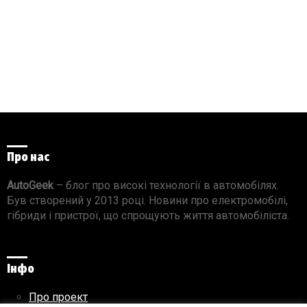
Про нас
AutoGeek
– блог про високі технології в автомобілях.
Був створений у 2013 році. Новини про електромобілі,
гібриди і пристрої, що спрощують життя автомобіліста.
Інфо
Про проект