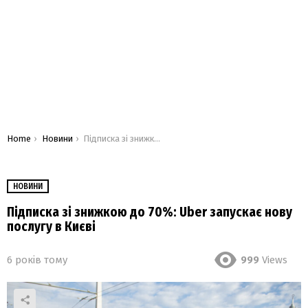
You are here:
Home
Новини
Підписка зі знижкою до 70%: Uber запускає нову послугу в Києві
НОВИНИ
Підписка зі знижкою до 70%: Uber запускає нову
послугу в Києві
6 років тому
999
Views