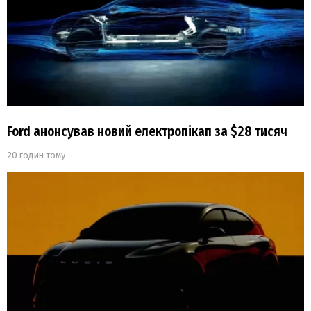
Ford анонсував новий електропікап за $28 тисяч
20 годин тому