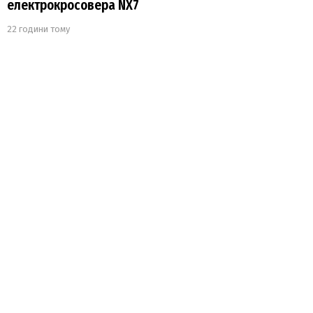
електрокросовера NX7
22 години тому