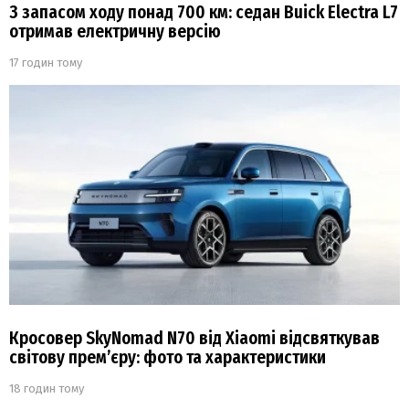
З запасом ходу понад 700 км: седан Buick Electra L7
отримав електричну версію
17 годин тому
Кросовер SkyNomad N70 від Xiaomi відсвяткував
світову прем’єру: фото та характеристики
18 годин тому