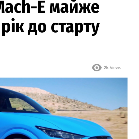
Mach-E майже
рік до старту
2k
Views