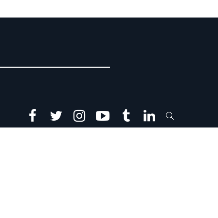
facebook
twitter
instagram
youtube
tumblr
linkedin
SEARCH