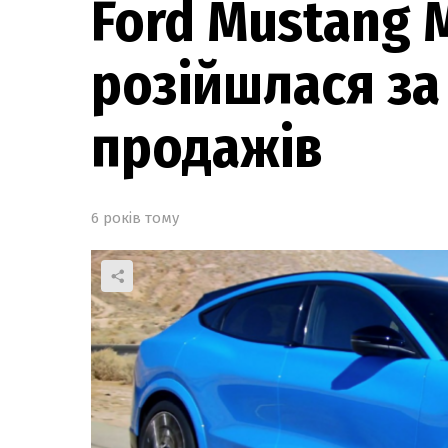
Ford Mustang 
розійшлася за 
продажів
6 років тому