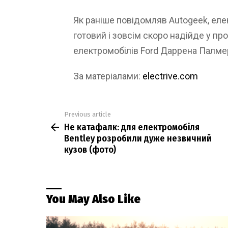
Як раніше повідомляв Autogeek, ел
готовий і зовсім скоро надійде у п
електромобілів Ford Даррена Палме
За матеріалами:
electrive.com
Previous article
See
Не катафалк: для електромобіля
more
Bentley розробили дуже незвичний
кузов (фото)
You May Also Like