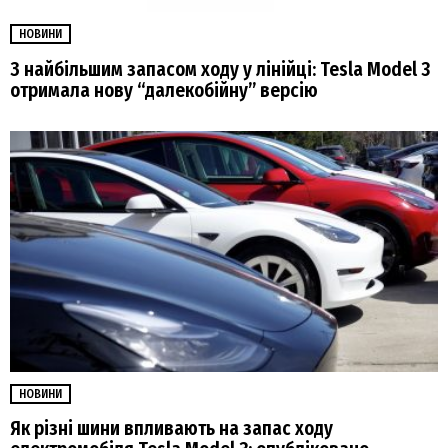
НОВИНИ
З найбільшим запасом ходу у лінійці: Tesla Model 3
отримала нову “далекобійну” версію
НОВИНИ
Як різні шини впливають на запас ходу