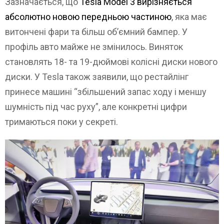
Зазначається, що
Tesla Model 3 вирізняється
абсолютно новою передньою частиною
, яка має
витончені фари та більш об’ємний бампер. У
профіль авто майже не змінилось. Виняток
становлять 18- та 19-дюймові колісні диски нового
диски. У Tesla також заявили, що рестайлінг
принесе машині “збільшений запас ходу і меншу
шумність під час руху”, але конкретні цифри
тримаються поки у секреті.