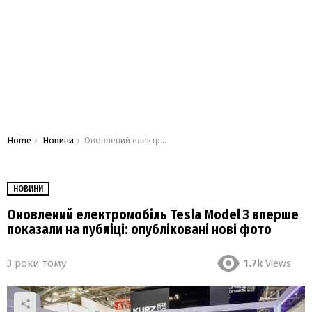
You are here:
Home
Новини
Оновлений електромобіль Tesla Model 3 вперше показали на публіці: опубліковані нові фото
НОВИНИ
Оновлений електромобіль Tesla Model 3 вперше
показали на публіці: опубліковані нові фото
3 роки тому
1.7k
Views