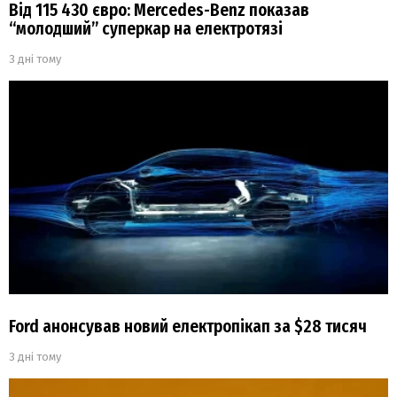
Від 115 430 євро: Mercedes-Benz показав
“молодший” суперкар на електротязі
3 дні тому
Ford анонсував новий електропікап за $28 тисяч
3 дні тому