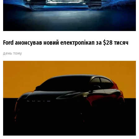
Ford анонсував новий електропікап за $28 тисяч
день тому