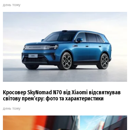
день тому
Кросовер SkyNomad N70 від Xiaomi відсвяткував
світову прем’єру: фото та характеристики
день тому