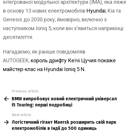
інтегрованої модульної архітектури (IMA), яка ляже
в основу 13 нових електромобілів
Hyundai
, Kia та
Genesis до 2030 року, ймовірно, включно з
наступником Ioniq 5, коли він з’явиться наприкінці
десятиліття.
Нагадаємо, як раніше повідомляв
AUTOGEEK,
король дрифту Кеїчі Цучия покаже
майстер-клас на Hyundai Ioniq 5 N.
Previous article
See
BMW випробовує новий електричний універсал
more
i5 Touring: перші подробиці
Next article
Логістичний гігант Maersk розширить свій парк
електромобілів в Індії до 500 одиниць