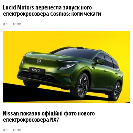
Lucid Motors перенесла запуск ного
електрокросовера Cosmos: коли чекати
день тому
Nissan показав офіційні фото нового
електрокросовера NX7
день тому