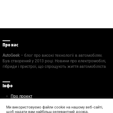
Про нас
AutoGeek
– блог про високі технології в автомобілях.
Був створений у 2013 році. Новини про електромобілі,
гібриди і пристрої, що спрощують життя автомобіліста.
Інфо
Про проект
Реклама на сайті
Правила використання матеріалів
Ми використовуємо файли cookie на нашому веб-сайті,
щоб надати вам найбільш релевантний досвід,