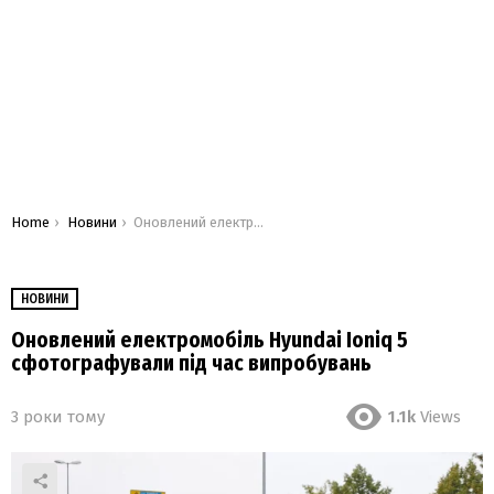
You are here:
Home
Новини
Оновлений електромобіль Hyundai Ioniq 5 сфотографували під час випробувань
НОВИНИ
Оновлений електромобіль Hyundai Ioniq 5
сфотографували під час випробувань
3 роки тому
1.1k
Views