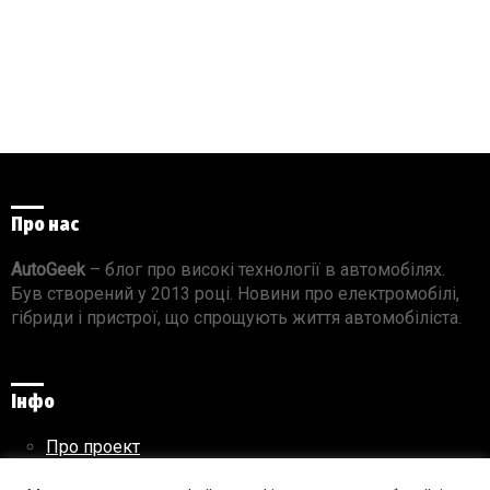
Про нас
AutoGeek
– блог про високі технології в автомобілях.
Був створений у 2013 році. Новини про електромобілі,
гібриди і пристрої, що спрощують життя автомобіліста.
Інфо
Про проект
Реклама на сайті