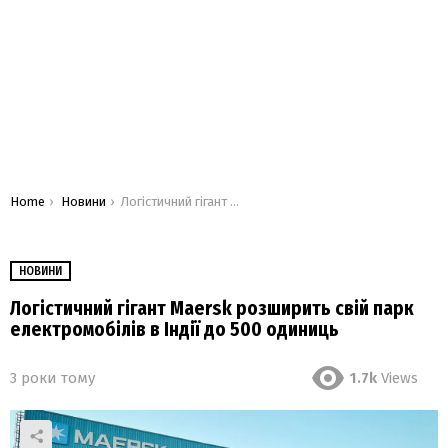
You are here:
Home
Новини
Логістичний гігант Maersk розширить свій парк електромобілів в Індії до 500 одиниць
НОВИНИ
Логістичний гігант Maersk розширить свій парк
електромобілів в Індії до 500 одиниць
3 роки тому
1.7k
Views