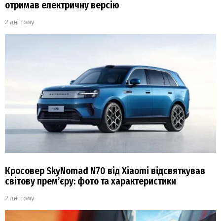
отримав електричну версію
2 дні тому
Кросовер SkyNomad N70 від Xiaomi відсвяткував
світову прем’єру: фото та характеристики
2 дні тому