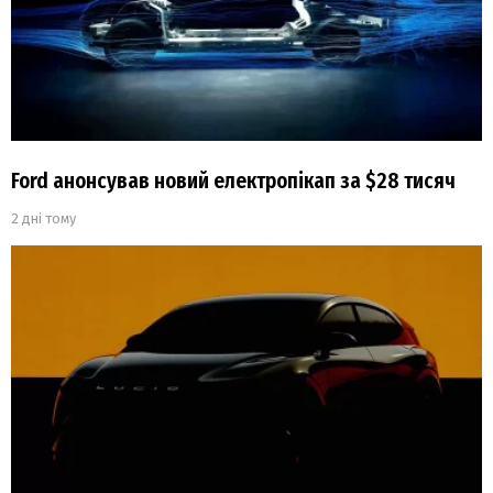
Ford анонсував новий електропікап за $28 тисяч
2 дні тому