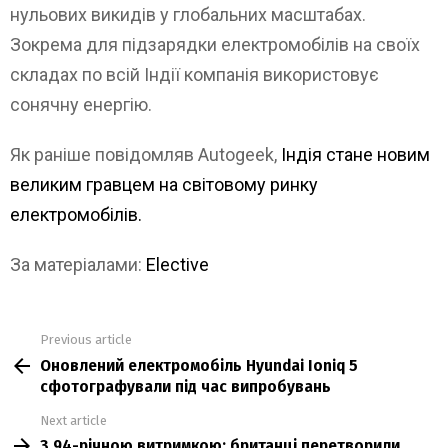
нульових викидів у глобальних масштабах.
Зокрема для підзарядки електромобілів на своїх
складах по всій Індії компанія використовує
сонячну енергію.
Як раніше повідомляв Autogeek,
Індія стане новим
великим гравцем на світовому ринку
електромобілів.
За матеріалами:
Elective
Previous article
See
Оновлений електромобіль Hyundai Ioniq 5
more
сфотографували під час випробувань
Next article
З 94-річною витримкою: британці перетворили