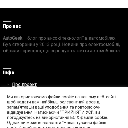
Про нас
AutoGeek
– блог про високі технології в автомобілях.
Був створений у 2013 році. Новини про електромобілі,
гібриди і пристрої, що спрощують життя автомобіліста.
Інфо
Про проект
Реклама на сайті
Ми використовуємо файли cookie на нашому веб-сайті,
Правила використання матеріалів
щоб надати вам найбільш релевантний досвід,
запам’ятавши ваші уподобання та повторюючи
відвідування. Натискаючи “ПРИЙНЯТИ УСІ”, ви
погоджуєтесь на використання ВСІХ файлів cookie.
Підпишись на AutoGeek!
Однак ви можете відвідати "Налаштування файлів
cookie", щоб надати контрольовану згоду.