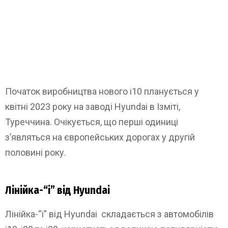
Початок виробництва нового i10 планується у
квітні 2023 року на заводі Hyundai в Ізміті,
Туреччина. Очікується, що перші одиниці
з’являться на європейських дорогах у другій
половині року.
Лінійка-“i” від Hyundai
Лінійка-“i” від Hyundai складається з автомобілів