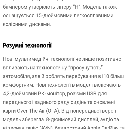
бампером утворюють літеру “H”. Модель також
оснащується 15-дюймовими легкосплавними
колісними дисками.
Розумні технології
Нові мультимедійні технології не лише позитивно
впливають на технологічну “просунутість”
автомобіля, але й роблять перебування в i10 більш
комфортним. Нові технології в моделі включають
4,2-дюймовий РК-монітор, роз’єми USB для
переднього і заднього ряду сидінь та оновлені
карти Over The Air (OTA). Від попередньої версії
модель зберегла 8-дюймовий дисплей, аудіо та
відеонавігацію (AVN), бездротовий Apple CarPlay та