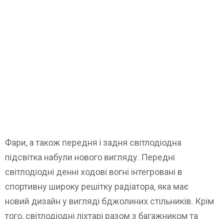
Фари, а також передня і задня світлодіодна
підсвітка набули нового вигляду. Передні
світлодіодні денні ходові вогні інтегровані в
спортивну широку решітку радіатора, яка має
новий дизайн у вигляді бджолиних стільників. Крім
того, світлодіодні ліхтарі разом з багажником та