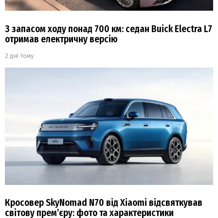
З запасом ходу понад 700 км: седан Buick Electra L7
отримав електричну версію
2 дні тому
Кросовер SkyNomad N70 від Xiaomi відсвяткував
світову прем’єру: фото та характеристики