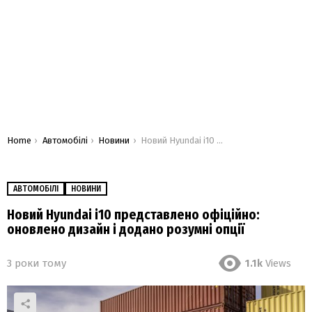
You are here:
Home
Автомобілі
Новини
Новий Hyundai i10 представлено офіційно: оновлено дизайн і додано розумні опції
АВТОМОБІЛІ
НОВИНИ
Новий Hyundai i10 представлено офіційно:
оновлено дизайн і додано розумні опції
3 роки тому
1.1k
Views