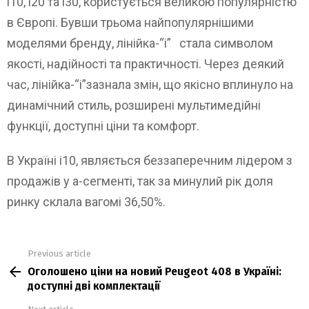
i10, i20 та i30, користується великою популярністю
в Європі. Бувши трьома найпопулярнішими
моделями бренду, лінійка-“i” стала символом
якості, надійності та практичності. Через деякий
час, лінійка-“i”зазнала змін, що якісно вплинуло на
динамічний стиль, розширені мультимедійні
функції, доступні ціни та комфорт.
В Україні i10, являється беззаперечним лідером з
продажів у а-сегменті, так за минулий рік доля
ринку склала вагомі 36,50%.
Previous article
See
Оголошено ціни на новий Peugeot 408 в Україні:
more
доступні дві комплектації