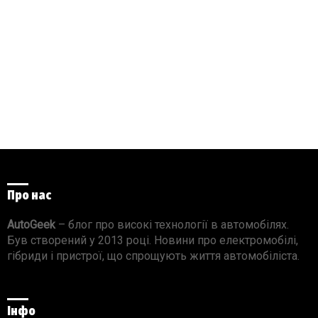
Про нас
AutoGeek
– блог про високі технології в автомобілях.
Був створений у 2013 році. Новини про електромобілі,
гібриди і пристрої, що спрощують життя автомобіліста.
Інфо