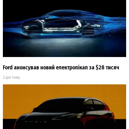
Ford анонсував новий електропікап за $28 тисяч
2 дні тому