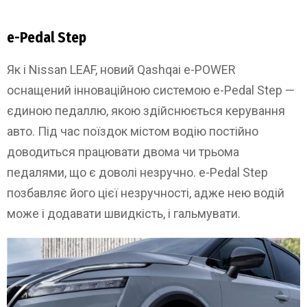
e-Pedal Step
Як і Nissan LEAF, новий Qashqai e-POWER
оснащений інноваційною системою e-Pedal Step —
єдиною педаллю, якою здійснюється керування
авто. Під час поїздок містом водію постійно
доводиться працювати двома чи трьома
педалями, що є доволі незручно. e-Pedal Step
позбавляє його цієї незручності, адже нею водій
може і додавати швидкість, і гальмувати.