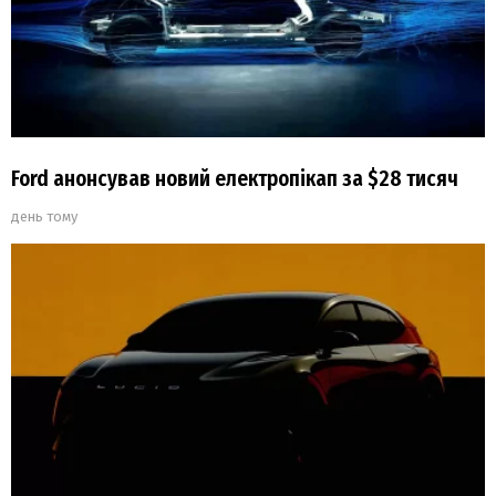
Ford анонсував новий електропікап за $28 тисяч
день тому