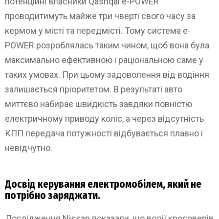
потенційні власники Qashqai e-POWER
проводитимуть майже три чверті свого часу за
кермом у місті та передмісті. Тому система e-
POWER розроблялась таким чином, щоб вона була
максимально ефективною і раціональною саме у
таких умовах. При цьому задоволення від водіння
залишається пріоритетом. В результаті авто
миттєво набирає швидкість завдяки повністю
електричному приводу коліс, а через відсутність
КПП передача потужності відбувається плавно і
невідчутно.
Досвід керування електромобілем, який не
потрібно заряджати.
Дослідження Nissan показали, що водії кросоверів