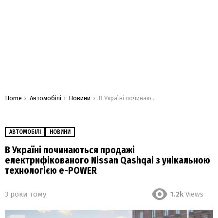
You are here:
Home
Автомобілі
Новини
В Україні починаються продажі електрифікованого Nissan Qashqai з унікальною технологією e-POWER
АВТОМОБІЛІ
НОВИНИ
В Україні починаються продажі
електрифікованого Nissan Qashqai з унікальною
технологією e-POWER
3 роки тому
1.2k
Views