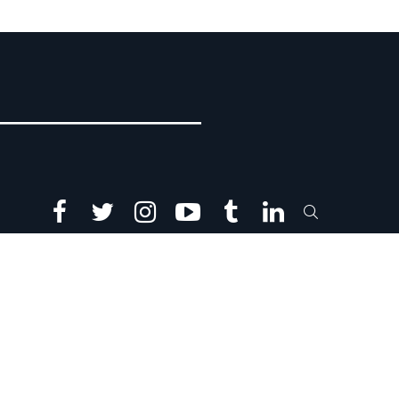
facebook
twitter
instagram
youtube
tumblr
linkedin
SEARCH