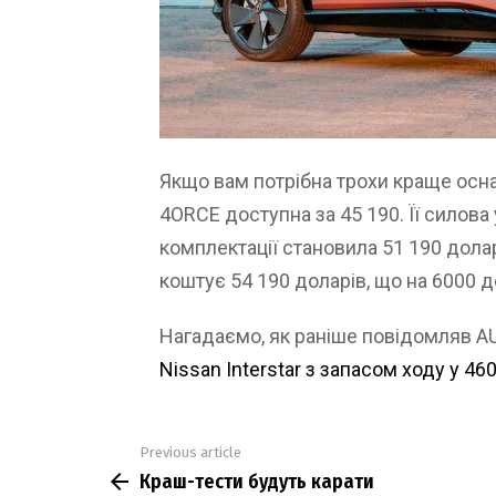
Якщо вам потрібна трохи краще осна
4ORCE доступна за 45 190. Її силова 
комплектації становила 51 190 долар
коштує 54 190 доларів, що на 6000 д
Нагадаємо, як раніше повідомляв 
Nissan Interstar з запасом ходу у 46
Previous article
See
Краш-тести будуть карати
more