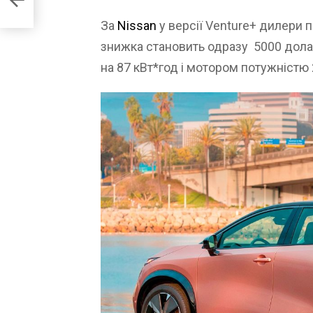
і
За
Nissan
у версії Venture+ дилери 
знижка становить одразу 5000 дол
на 87 кВт*год і мотором потужністю 2