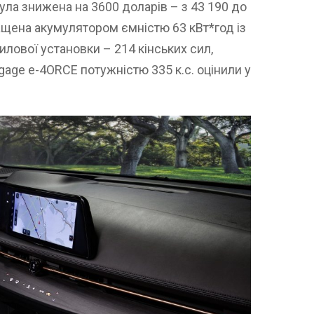
була знижена на 3600 доларів – з 43 190 до
ащена акумулятором ємністю 63 кВт*год із
илової установки – 214 кінських сил,
age e-4ORCE потужністю 335 к.с. оцінили у