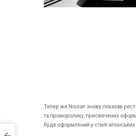
Тепер же Nissan знову показав реста
та проморолику, присвячених оформ
буде оформлений у стилі японських 