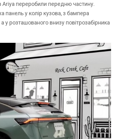
n Ariya переробили передню частину.
а панель у колір кузова, з бампера
 а у розташованого внизу повітрозабірника