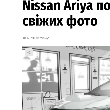
Nissan Ariya п
свіжих фото
10 місяців тому