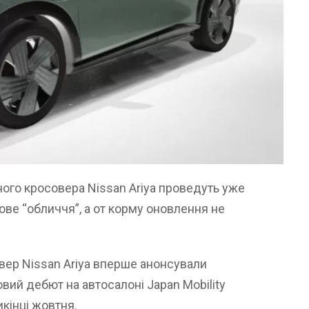
ого кросовера Nissan Ariya проведуть уже
ове “обличчя”, а от корму оновлення не
ер Nissan Ariya вперше анонсували
вий дебют на автосалоні Japan Mobility
икінці жовтня.