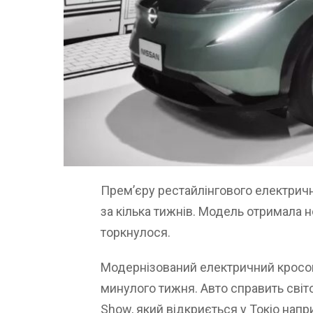
Прем’єру рестайлінгового електричн
за кілька тижнів. Модель отримала н
торкнулося.
Модернізований електричний кросов
минулого тижня. Авто справить світо
Show, який відкриється у Токіо напр