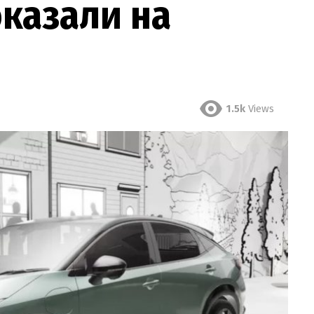
оказали на
1.5k
Views