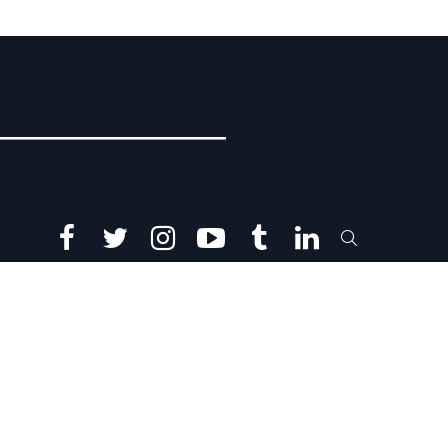
facebook
twitter
instagram
youtube
tumblr
linkedin
SEARCH