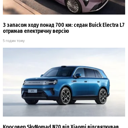
З запасом ходу понад 700 км: седан Buick Electra L7
отримав електричну версію
5 годин тому
Кросовер SkyNomad N70 від Xiaomi відсвяткував