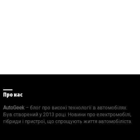
Про нас
AutoGeek
– блог про високі технології в автомобілях.
Був створений у 2013 році. Новини про електромобілі,
гібриди і пристрої, що спрощують життя автомобіліста.