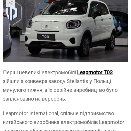
Перші невеликі електромобілі
Leapmotor T03
зійшли з конвеєра заводу Stellantis у Польщі
минулого тижня, а їх серійне виробництво було
заплановано на вересень.
Leapmotor International, спільне підприємство
китайського виробника електромобілів Leapmotor і
другого за обсягом продажів автовиробника в