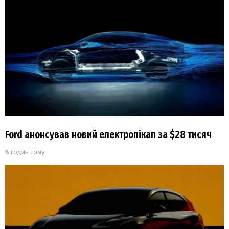
Ford анонсував новий електропікап за $28 тисяч
8 годин тому