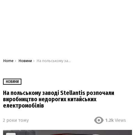
You are here:
Home
Новини
На польському заводі Stellantis розпочали виробництво недорогих китайських електромобілів
НОВИНИ
На польському заводі Stellantis розпочали
виробництво недорогих китайських
електромобілів
2 роки тому
1.2k
Views