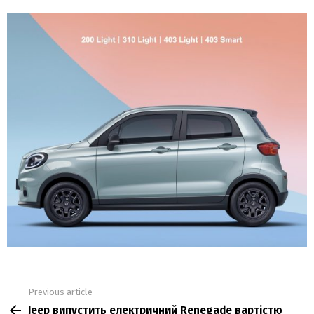
Previous article
See
Jeep випустить електричний Renegade вартістю
more