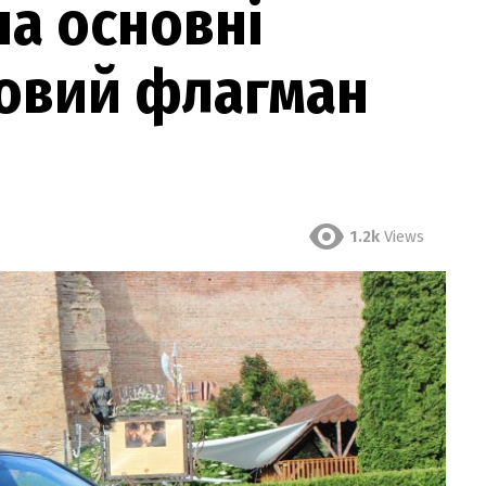
на основні
новий флагман
1.2k
Views