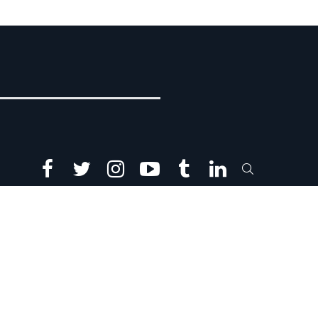
facebook
twitter
instagram
youtube
tumblr
linkedin
SEARCH