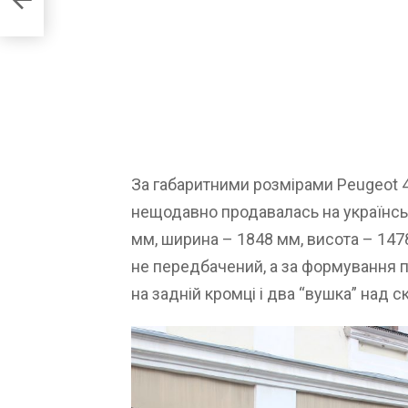
За габаритними розмірами Peugeot 
нещодавно продавалась на українсь
мм, ширина – 1848 мм, висота – 1478
не передбачений, а за формування 
на задній кромці і два “вушка” над с