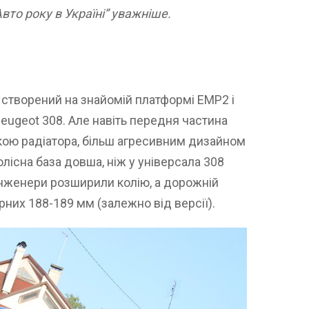
Авто року в Україні” уважніше.
 створений на знайомій платформі EMP2 і
eugeot 308. Але навіть передня частина
ткою радіатора, більш агресивним дизайном
лісна база довша, ніж у універсала 308
інженери розширили колію, а дорожній
рних 188-189 мм (залежно від версії).