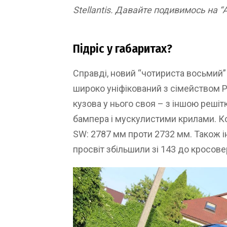
Stellantis. Давайте подивимось на “
Підріс у габаритах?
Справді, новий “чотириста восьмий”
широко уніфікований з сімейством P
кузова у нього своя – з іншою реші
бампера і мускулистими крилами. Ко
SW: 2787 мм проти 2732 мм. Також 
просвіт збільшили зі 143 до кросове