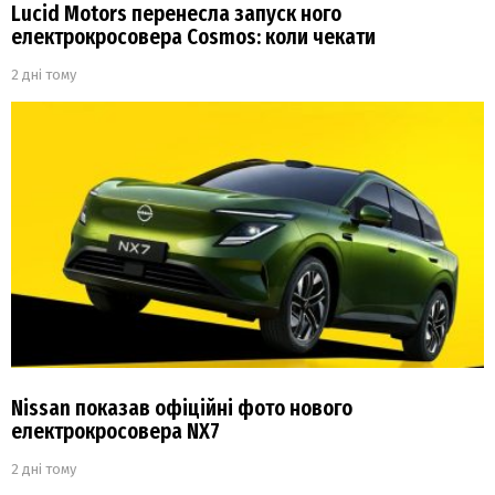
Lucid Motors перенесла запуск ного
електрокросовера Cosmos: коли чекати
2 дні тому
Nissan показав офіційні фото нового
електрокросовера NX7
2 дні тому