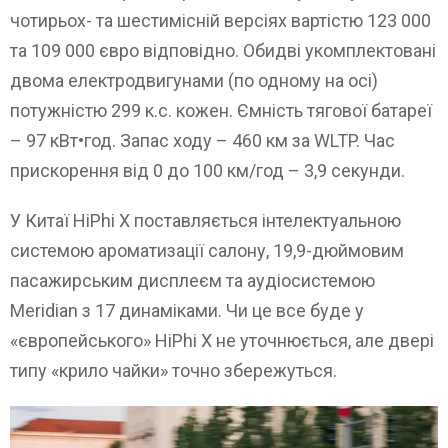
чотирьох- та шестимісній версіях вартістю 123 000
та 109 000 євро відповідно. Обидві укомплектовані
двома електродвигунами (по одному на осі)
потужністю 299 к.с. кожен. Ємність тягової батареї
– 97 кВт•год. Запас ходу – 460 км за WLTP. Час
прискорення від 0 до 100 км/год – 3,9 секунди.
У Китаї HiPhi X поставляється інтелектуальною
системою ароматизації салону, 19,9-дюймовим
пасажирським дисплеєм та аудіосистемою
Meridian з 17 динаміками. Чи це все буде у
«європейського» HiPhi X не уточнюється, але двері
типу «крило чайки» точно збережуться.