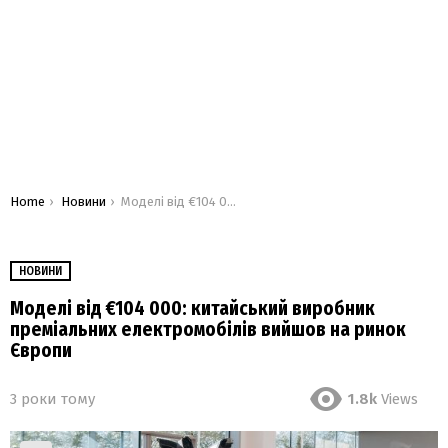
You are here:
Home
Новини
Моделі від €104 000: китайський виробник преміальних електромобілів вийшов на ринок Європи
НОВИНИ
Моделі від €104 000: китайський виробник
преміальних електромобілів вийшов на ринок
Європи
3 роки тому
1.8k
Views