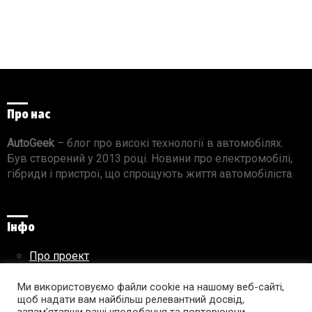
Про нас
AutoGeek
– блог про високі технології в автомобілях.
Був створений у 2013 році. Новини про електромобілі,
гібриди і пристрої, що спрощують життя автомобіліста.
Інфо
Про проект
Реклама на сайті
Правила використання матеріалів
Ми використовуємо файли cookie на нашому веб-сайті,
щоб надати вам найбільш релевантний досвід,