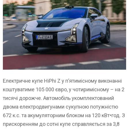
Електричне купе HiPhi Z у п’ятимісному виконанні
коштуватиме 105 000 євро, у чотиримісному – на 2
тисячі дорожче. Автомобіль укомплектований
двома електродвигунами сукупною потужністю
672 к.с. та акумуляторним блоком на 120 кВт•год. З
прискоренням до сотні купе справляється за 3,8