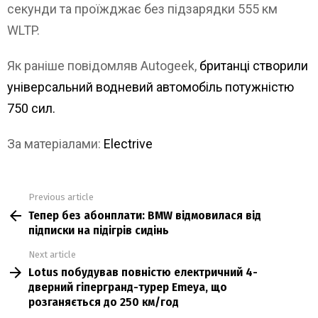
секунди та проїжджає без підзарядки 555 км
WLTP.
Як раніше повідомляв Autogeek,
британці створили
універсальний водневий автомобіль потужністю
750 сил.
За матеріалами:
Electrive
Previous article
See
Тепер без абонплати: BMW відмовилася від
more
підписки на підігрів сидінь
Next article
Lotus побудував повністю електричний 4-
дверний гіпергранд-турер Emeya, що
розганяється до 250 км/год