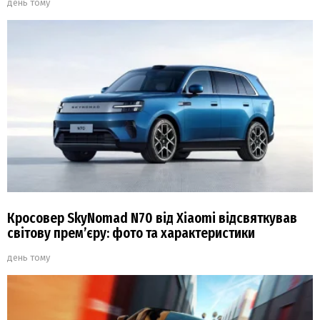
день тому
Кросовер SkyNomad N70 від Xiaomi відсвяткував
світову прем’єру: фото та характеристики
день тому