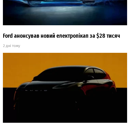
Ford анонсував новий електропікап за $28 тисяч
2 дні тому