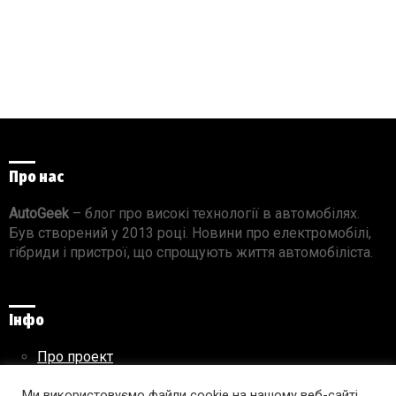
Про нас
AutoGeek
– блог про високі технології в автомобілях.
Був створений у 2013 році. Новини про електромобілі,
гібриди і пристрої, що спрощують життя автомобіліста.
Інфо
Про проект
Реклама на сайті
Правила використання матеріалів
Ми використовуємо файли cookie на нашому веб-сайті,