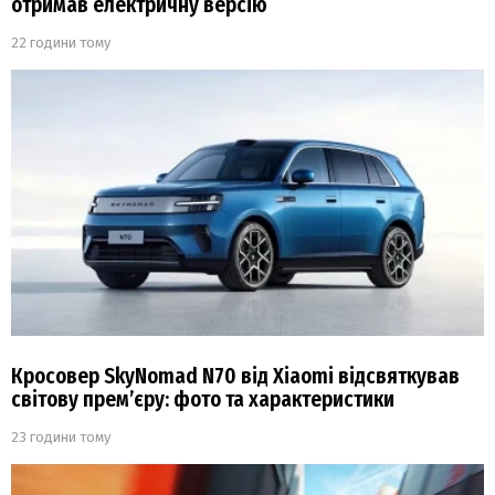
отримав електричну версію
22 години тому
Кросовер SkyNomad N70 від Xiaomi відсвяткував
світову прем’єру: фото та характеристики
23 години тому