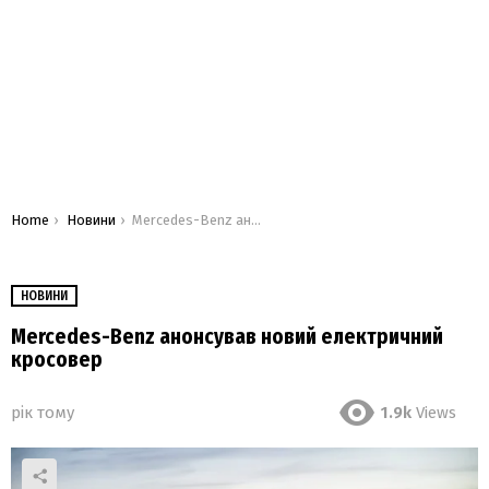
You are here:
Home
Новини
Mercedes-Benz анонсував новий електричний кросовер
НОВИНИ
Mercedes-Benz анонсував новий електричний
кросовер
рік тому
1.9k
Views