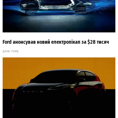
Ford анонсував новий електропікап за $28 тисяч
день тому