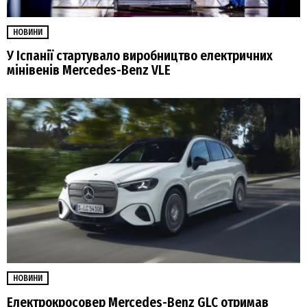
НОВИНИ
У Іспанії стартувало виробництво електричних
мінівенів Mercedes-Benz VLE
НОВИНИ
Електрокросовер Mercedes-Benz GLC отримав