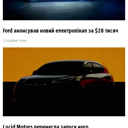
Ford анонсував новий електропікап за $28 тисяч
3 години тому
Lucid Motors перенесла запуск ного