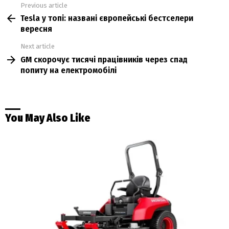
Previous article
See
Tesla у топі: названі європейські бестселери
more
вересня
Next article
GM скорочує тисячі працівників через спад
попиту на електромобілі
You May Also Like