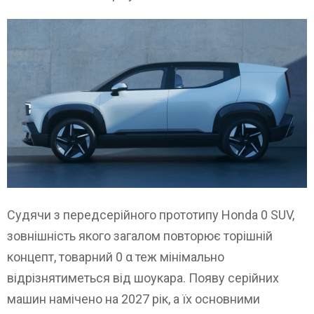
Судячи з передсерійного прототипу Honda 0 SUV,
зовнішність якого загалом повторює торішній
концепт, товарний 0 α теж мінімально
відрізнятиметься від шоукара. Появу серійних
машин намічено на 2027 рік, а їх основними