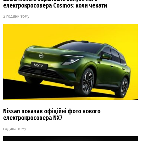
електрокросовера Cosmos: коли чекати
2 години тому
Nissan показав офіційні фото нового
електрокросовера NX7
година тому