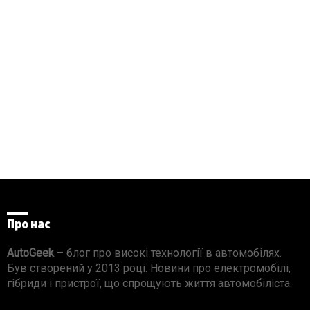
Про нас
AutoGeek
– блог про високі технології в автомобілях.
Був створений у 2013 році. Новини про електромобілі,
гібриди і пристрої, що спрощують життя автомобіліста.