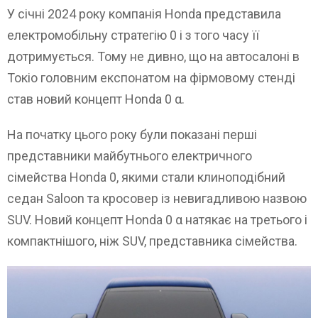
У січні 2024 року компанія Honda представила
електромобільну стратегію 0 і з того часу її
дотримується. Тому не дивно, що на автосалоні в
Токіо головним експонатом на фірмовому стенді
став новий концепт Honda 0 α.
На початку цього року були показані перші
представники майбутнього електричного
сімейства Honda 0, якими стали клиноподібний
седан Saloon та кросовер із невигадливою назвою
SUV. Новий концепт Honda 0 α натякає на третього і
компактнішого, ніж SUV, представника сімейства.