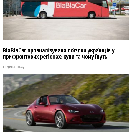
BlaBlaCar проаналізувала поїздки українців у
прифронтових регіонах: куди та чому їдуть
година тому