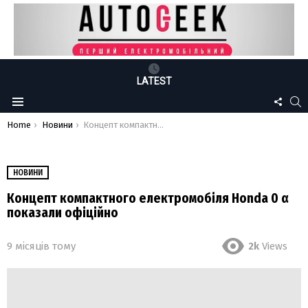
LATEST
FOLLO
S
Menu
US
You are here:
Home
Новини
Концепт компактного електромобіля Honda 0 α показали офіційно
НОВИНИ
Концепт компактного електромобіля Honda 0 α
показали офіційно
9 місяців тому
2k
Views