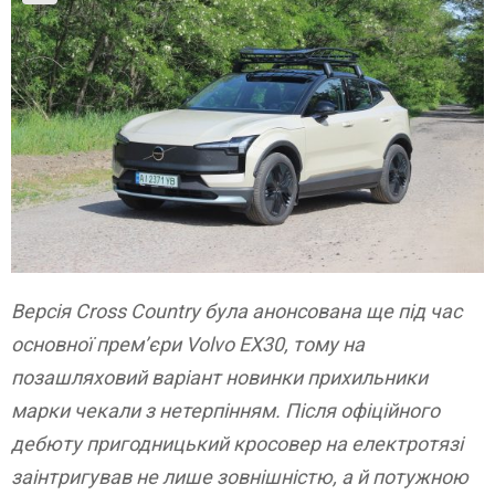
Версія Cross Country була анонсована ще під час
основної прем’єри Volvo EX30, тому на
позашляховий варіант новинки прихильники
марки чекали з нетерпінням. Після офіційного
дебюту пригодницький кросовер на електротязі
заінтригував не лише зовнішністю, а й потужною