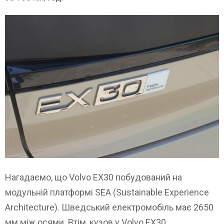
Нагадаємо, що Volvo EX30 побудований на
модульній платформі SEA (Sustainable Experience
Architecture). Шведський електромобіль має 2650
мм між осями. Втім, кузов у Volvo EX30