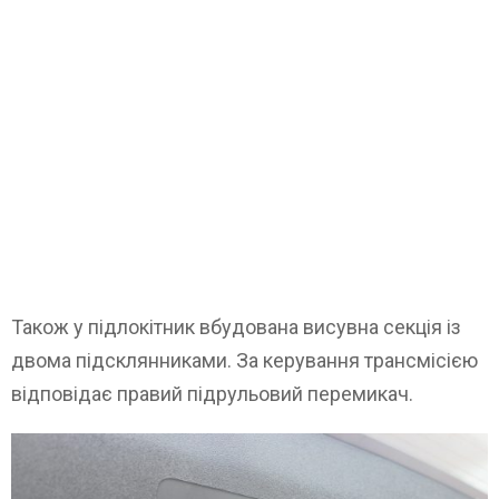
Також у підлокітник вбудована висувна секція із
двома підсклянниками. За керування трансмісією
відповідає правий підрульовий перемикач.