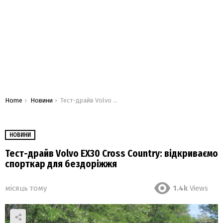
You are here:
Home
Новини
Тест-драйв Volvo EX30 Cross Country: відкриваємо спорткар для бездоріжжя
НОВИНИ
Тест-драйв Volvo EX30 Cross Country: відкриваємо
спорткар для бездоріжжя
місяць тому
1.4k
Views