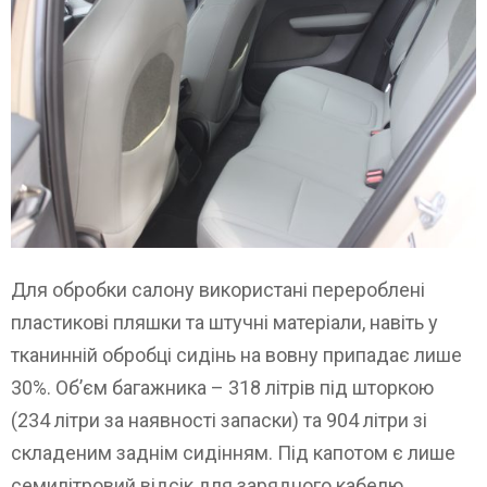
Для обробки салону використані перероблені
пластикові пляшки та штучні матеріали, навіть у
тканинній обробці сидінь на вовну припадає лише
30%. Об’єм багажника – 318 літрів під шторкою
(234 літри за наявності запаски) та 904 літри зі
складеним заднім сидінням. Під капотом є лише
семилітровий відсік для зарядного кабелю.