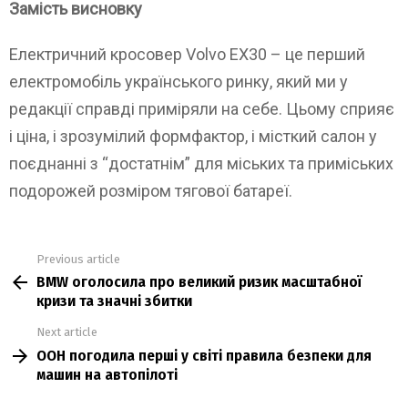
Замість висновку
Електричний кросовер Volvo EX30 – це перший
електромобіль українського ринку, який ми у
редакції справді приміряли на себе. Цьому сприяє
і ціна, і зрозумілий формфактор, і місткий салон у
поєднанні з “достатнім” для міських та приміських
подорожей розміром тягової батареї.
Previous article
See
BMW оголосила про великий ризик масштабної
more
кризи та значні збитки
Next article
ООН погодила перші у світі правила безпеки для
машин на автопілоті