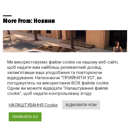
More From:
Новини
Ми використовуємо файли cookie на нашому веб-сайті,
щоб надати вам найбільш релевантний досвід,
запам’ятавши ваші уподобання та повторюючи
відвідування. Натискаючи “ПРИЙНЯТИ УСІ”, ви
погоджуєтесь на використання ВСІХ файлів cookie.
Однак ви можете відвідати "Налаштування файлів
cookie", щоб надати контрольовану згоду.
НАЛАШТУВАННЯ Cookie
ВІДМОВИТИ УСІМ
З запасом ходу понад 700 км: седан Buick Electra L7
отримав електричну версію
ПРИЙНЯТИ УСІ
2 години тому