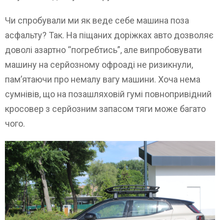
Чи спробували ми як веде себе машина поза
асфальту? Так. На піщаних доріжках авто дозволяє
доволі азартно “погребтись”, але випробовувати
машину на серйозному офроаді не ризикнули,
пам’ятаючи про немалу вагу машини. Хоча нема
сумнівів, що на позашляховій гумі повнопривідний
кросовер з серйозним запасом тяги може багато
чого.