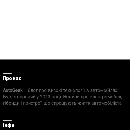
Про нас
AutoGeek
– блог про високі технології в автомобілях.
Був створений у 2013 році. Новини про електромобілі,
гібриди і пристрої, що спрощують життя автомобіліста.
Інфо